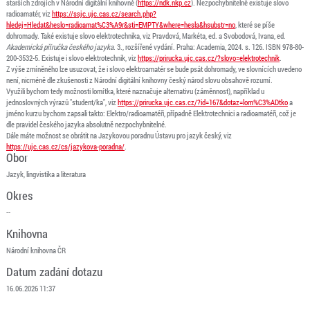
starších zdrojích v Národní digitální knihovně (
https://ndk.nkp.cz
). Nezpochybnitelně existuje slovo
radioamatér, viz
https://ssjc.ujc.cas.cz/search.php?
hledej=Hledat&heslo=radioamat%C3%A9r&sti=EMPTY&where=hesla&hsubstr=no
, které se píše
dohromady. Také existuje slovo elektrotechnika, viz Pravdová, Markéta, ed. a Svobodová, Ivana, ed.
Akademická příručka českého jazyka
. 3., rozšířené vydání. Praha: Academia, 2024. s. 126. ISBN 978-80-
200-3532-5. Existuje i slovo elektrotechnik, viz
https://prirucka.ujc.cas.cz/?slovo=elektrotechnik
.
Z výše zmíněného lze usuzovat, že i slovo elektroamatér se bude psát dohromady, ve slovnících uvedeno
není, nicméně dle zkušenosti z Národní digitální knihovny český národ slovu obsahově rozumí.
Využili bychom tedy možnosti lomítka, které naznačuje alternativu (záměnnost), například u
jednoslovných výrazů "student/ka", viz
https://prirucka.ujc.cas.cz/?id=167&dotaz=lom%C3%ADtko
a
jméno kurzu bychom zapsali takto: Elektro/radioamatéři, případně Elektrotechnici a radioamatéři, což je
dle pravidel českého jazyka absolutně nezpochybnitelné.
Dále máte možnost se obrátit na Jazykovou poradnu Ústavu pro jazyk český, viz
https://ujc.cas.cz/cs/jazykova-poradna/
.
Obor
Jazyk, lingvistika a literatura
Okres
--
Knihovna
Národní knihovna ČR
Datum zadání dotazu
16.06.2026 11:37