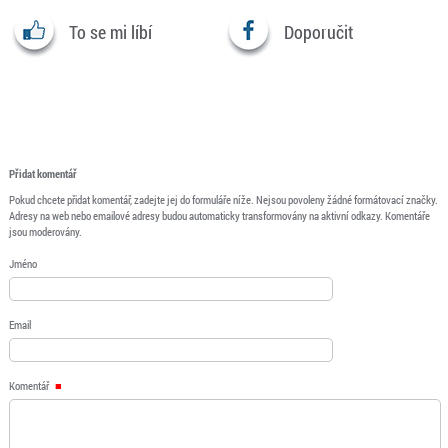
To se mi líbí
Doporučit
Přidat komentář
Pokud chcete přidat komentář, zadejte jej do formuláře níže. Nejsou povoleny žádné formátovací značky.
Adresy na web nebo emailové adresy budou automaticky transformovány na aktivní odkazy. Komentáře
jsou moderovány.
Jméno
Email
Komentář