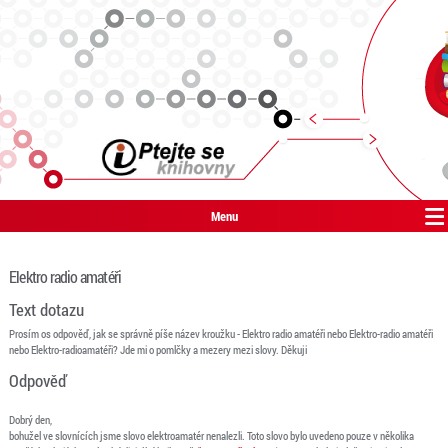
Menu
Elektro radio amatéři
Text dotazu
Prosím os odpověď, jak se správně píše název kroužku - Elektro radio amatéři nebo Elektro-radio amatéři
nebo Elektro-radioamatéři? Jde mi o pomlčky a mezery mezi slovy. Děkuji
Odpověď
Dobrý den,
bohužel ve slovnících jsme slovo elektroamatér nenalezli. Toto slovo bylo uvedeno pouze v několika