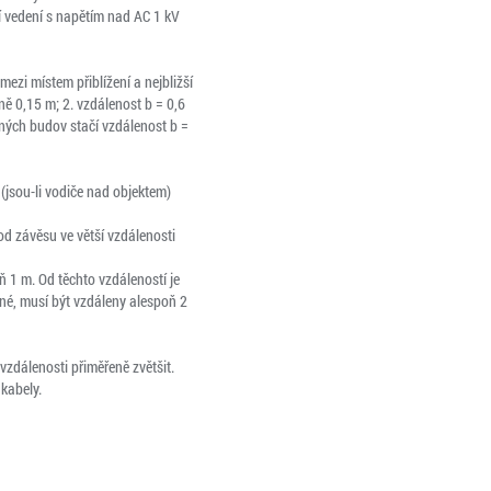
 vedení s napětím nad AC 1 kV
ezi místem přiblížení a nejbližší
 0,15 m; 2. vzdálenost b = 0,6
ených budov stačí vzdálenost b =
(jsou-li vodiče nad objektem)
 od závěsu ve větší vzdálenosti
 1 m. Od těchto vzdáleností je
né, musí být vzdáleny alespoň 2
zdálenosti přiměřeně zvětšit.
 kabely.