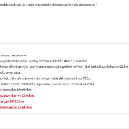
mpletne pod zemi. Je mozne na toto udelit vyjimku a stavet i v ochrannem pasmu?
je mimo jiné uvedeno:
a podzemního vedení, výrobny elektřiny a elektrické stanice je zakázáno
těchto zařízení stavby či umisťovat konstrukce a jiná podobná zařízení, jakož i uskladňovat hořlavé a výbušné 
níka zemní práce, ..
dy bylo třeba sehnat povolení vlastníka příslušné elektrostanice (např. ČEZu).
rátit se, klidně i telefonicky, na příslušný Stavební úřad, či rovnou na vlastníka.
eré Vám mohou být užitečné:
nad-pozemkem-vn-22-kv.html
php/topic,9373.0.html
chranne-pasmo-vn-448.html