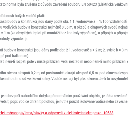
tato norma byla zrušena z důvodu zavedení souboru EN 50423 (Elektrická venkovní
álenosti holých vodičů platí:
stí budov a konstrukcí jsou dány podle obr. 1 1. vodorovně a = 1/100 vzdálenosti m
u vodivých budov a konstrukcí nejméně 0,35 m, u okapů a okapových svodů nejméně
 = 1 m (za obvyklých teplot při montáži bez kontroly výpočtem), u přípojek a připoj
ontroly výpočtem).
í budov a konstrukcí jsou dány podle obr. 2 1. vodorovně a = 2 m; 2. svisle b = 3 m 
apř. pod balkonem).
t, není-li rozpětí pole v místě přiblížení větší než 20 m nebo není-li místo přiblížení
ního otvoru alespoň 0,2 m, od postranních okrajů alespoň 0,5 m, pod oknem alespoň
kenního rámu od venkovní stěny. Vodiče nemají být před oknem. Je-li to nevyhnutel
je nebezpečí nahodilého dotyku při normálním používání objektu, je třeba uvedené v
zvětšit, popř. vodiče chránit polohou, je nutné použít izolované vodiče nebo závěsné
elektro/casopis/tema/otazky-a-odpovedi-z-elektrotechnicke-praxe--10638