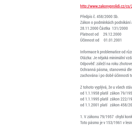
http://www.zakonyprolidi.cz/cs
Předpis č. 458/2000 Sb.
Zákon o podmínkách podnikání a 
28.11.2000 Částka 131/2000
Platnost od 29.12.2000
Účinnost od 01.01.2001
Informace k problematice od různ
Otázka: Je nějaká minimální v
Odpověď: záleží na roku zhotoven
Ochranná pásma, stanovená dle d
zachována i po době účinnosti t
Z tohoto vyplývá, že u všech stá
od 1.1.1958 platil zákon 79/19
od 1.1.1995 platil zákon 222/1
od 1.1.2001 platí zákon 458/2
1. V zákonu 79/1957 chybí konk
Toto pásmo je v 153/1961 v lesn