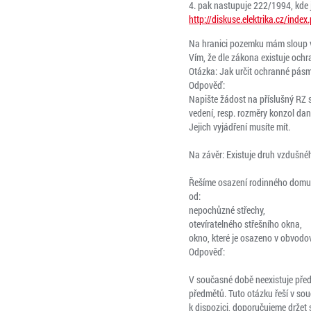
4. pak nastupuje 222/1994, kde j
http://diskuse.elektrika.cz/inde
Na hranici pozemku mám sloup vn
Vím, že dle zákona existuje och
Otázka: Jak určit ochranné pás
Odpověď:
Napište žádost na příslušný RZ s
vedení, resp. rozměry konzol da
Jejich vyjádření musíte mít.
Na závěr: Existuje druh vzdušné
Řešíme osazení rodinného domu n
od:
nepochůzné střechy,
otevíratelného střešního okna,
okno, které je osazeno v obvodo
Odpověď:
V současné době neexistuje před
předmětů. Tuto otázku řeší v so
k dispozici, doporučujeme držet