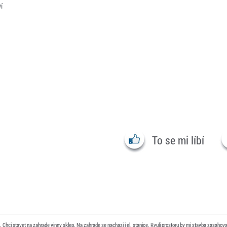
í
To se mi líbí
. Chci stavet na zahrade vinny sklep. Na zahrade se nachazi i el. stanice. Kvuli prostoru by mi stavba zasaho