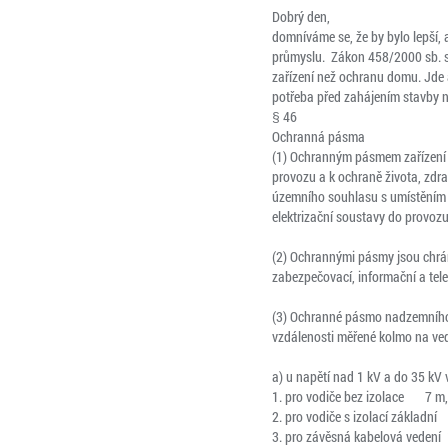
Dobrý den,
domníváme se, že by bylo lepší, 
průmyslu. Zákon 458/2000 sb. st
zařízení než ochranu domu. Jde a
potřeba před zahájením stavby n
§ 46
Ochranná pásma
(1) Ochranným pásmem zařízení el
provozu a k ochraně života, zdr
územního souhlasu s umístěním 
elektrizační soustavy do provozu
(2) Ochrannými pásmy jsou chráně
zabezpečovací, informační a tel
(3) Ochranné pásmo nadzemního 
vzdálenosti měřené kolmo na vede
a) u napětí nad 1 kV a do 35 kV 
1. pro vodiče bez izolace 7 m,
2. pro vodiče s izolací základ
3. pro závěsná kabelová vedení 