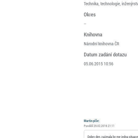
Technika, technologie, inženýrstv
Okres
--
Knihovna
Národní knihovna ČR
Datum zadání dotazu
05.06.2015 10:56
Martin píše:
Pondělí 29.02.2016 21:11
Dobry den, zajimala by me jedna situace