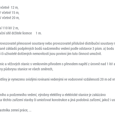
 včetně 12 m,
V včetně 15 m,
V včetně 20 m,
í 110 kV 2 m,
ační sítě držitele licence 1 m.
provozovatel přenosové soustavy nebo provozovatel příslušné distribuční soustavy 
raně základů podpěrných bodů nadzemního vedení podle odstavce 3 písm. a) bodu 1 a 
i či uživatelé dotčených nemovitostí jsou povinni jim tuto činnost umožnit.
tanic a věžových stanic s venkovním přívodem s převodem napětí z úrovně nad 1 kV 
any půdorysu stanice ve všech směrech,
třiny je vymezeno svislými rovinami vedenými ve vodorovné vzdálenosti 20 m od vn
o a podzemního vedení, výrobny elektřiny a elektrické stanice je zakázáno
ka těchto zařízení stavby či umisťovat konstrukce a jiná podobná zařízení, jakož i 
stníka zemní práce, ...