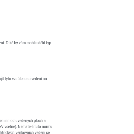
ní. Také by vám mohli sdělit typ
t tyto vzdálenosti vedení nn
dení nn od uvedených ploch a
kV včetně). Nemáte-li tuto normu
ektrických venkovních vedení se