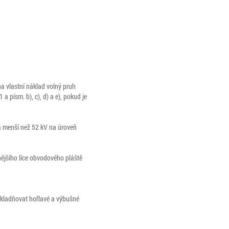
na vlastní náklad volný pruh
písm. b), c), d) a e), pokud je
a menší než 52 kV na úroveň
ějšího líce obvodového pláště
uskladňovat hořlavé a výbušné