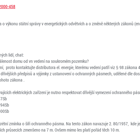
/2000-458
o výkonu státní správy v energetických odvětvích a o změně některých zákonů (en
ých lidí, chat:
zdálenost domu od vn vedení na soukromém pozemku?
í, proto kontaktujte distributora el. energie, kterému vedení patří viz § 98 zákona
řívějších předpisů a výjimky z ustanovení o ochranných pásmech, udělené dle dos
ohoto zákona .
vajících elektrických zařízení je nutno respektovat dřívější vymezení ochranného pá
57Sb
994Sb
000Sb
rétní zmínka o šíři ochranného pásma. Na tento zákon navazuje 2. 80/1957, kde j
ích průsecích zmenšeno na 7 m. Ovšem mimo les platí pořád těch 10 m.