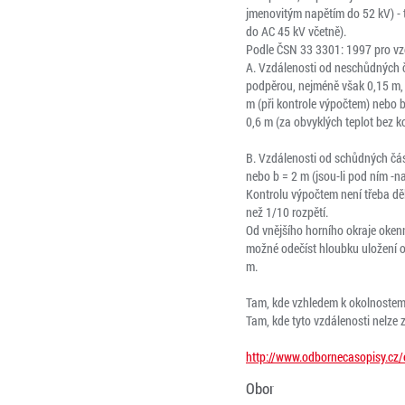
jmenovitým napětím do 52 kV) - 
do AC 45 kV včetně).
Podle ČSN 33 3301: 1997 pro vzd
A. Vzdálenosti od neschůdných čá
podpěrou, nejméně však 0,15 m, 
m (při kontrole výpočtem) nebo b
0,6 m (za obvyk­lých teplot bez k
B. Vzdálenosti od schůdných část
nebo b = 2 m (jsou-li pod ním -n
Kontrolu výpočtem není třeba děla
než 1/10 rozpětí.
Od vnějšího horního okraje oken
možné odečíst hloubku uložení o
m.
Tam, kde vzhledem k okolnostem 
Tam, kde tyto vzdálenosti nelze 
http://www.odbornecasopisy.cz/
Obor