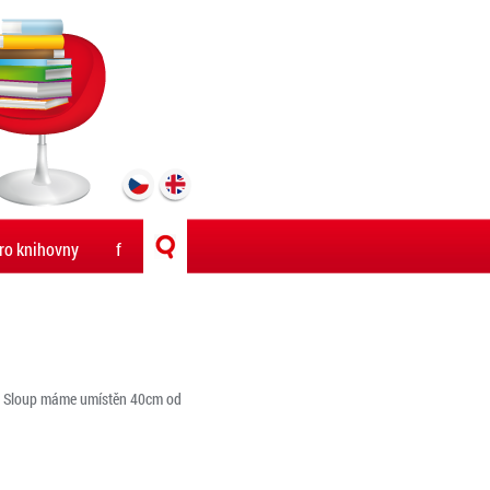
ro knihovny
f
 RD. Sloup máme umístěn 40cm od