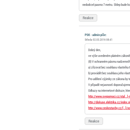
nedodrzel pasmo 7 metru. Sklep bude ko
Reakce
PSK - admin píše:
Středa 02.03.2016 08:41
Dobrý den,
ve výše uvedeném platném zákoně 
(8) V ochranném pásmu nadzemního 
a) zřizovat bez souhlasu vlastníka 
b) provádět bez souhlasu jeho vlast
Pro udělení výjimky ze zákona by te
V případě nejasností doporučujeme ob
Odkazy na internetové diskuze, kt
http://www.svepomoci.cz/sta[…]-
http://diskuse.elektrika.cz/index.
http://www.ceskestavby.cz/[…]/o
Reakce