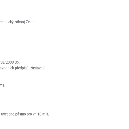
ergetický zákon) Ze dne
 458/2000 Sb.
avadních předpisů, zůstávají
sma.
e uvedeno pásmo pro vn 10 m 3.