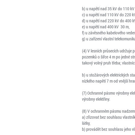
b) u napětí nad 35 kV do 110 kV
c) u napětí nad 110 kV do 220 k
d) u napětí nad 220 kV do 400 k
e) u napětí nad 400 kV 30 m,
f) u závěsného kabelového veden
g) u zařízení vlastní telekomunik
(4) V lesních průsecích udržuje 
pozemků o šířce 4 m po jedné st
takový volný pruh třeba; vlastníc
b) u stožárových elektrických s
nízkého napětí 7 m od vnější hr
(7) Ochranné pásmo výrobny elek
výrobny elektřiny.
(8) V ochranném pásmu nadzemníh
a) zřizovat bez souhlasu vlastní
látky,
b) provádět bez souhlasu jeho vla