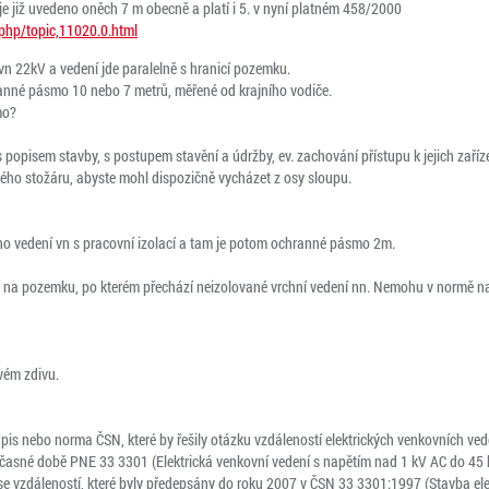
e již uvedeno oněch 7 m obecně a platí i 5. v nyní platném 458/2000
x.php/topic,11020.0.html
 22kV a vedení jde paralelně s hranicí pozemku.
ranné pásmo 10 nebo 7 metrů, měřené od krajního vodiče.
mo?
 popisem stavby, s postupem stavění a údržby, ev. zachování přístupu k jejich zaříze
ného stožáru, abyste mohl dispozičně vycházet z osy sloupu.
ho vedení vn s pracovní izolací a tam je potom ochranné pásmo 2m.
a pozemku, po kterém přechází neizolované vrchní vedení nn. Nemohu v normě nají
vém zdivu.
pis nebo norma ČSN, které by řešily otázku vzdáleností elektrických venkovních ve
učasné době PNE 33 3301 (Elektrická venkovní vedení s napětím nad 1 kV AC do 45 
 se vzdáleností, které byly předepsány do roku 2007 v ČSN 33 3301:1997 (Stavba el