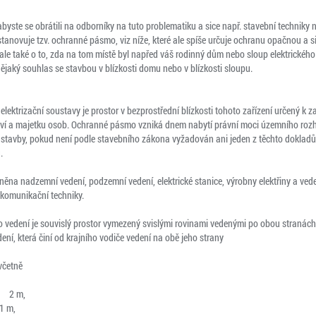
abyste se obrátili na odborníky na tuto problematiku a sice např. stavební techniky
anovuje tzv. ochranné pásmo, viz níže, které ale spíše určuje ochranu opačnou a s
le také o to, zda na tom místě byl napřed váš rodinný dům nebo sloup elektrického
ějaký souhlas se stavbou v blízkosti domu nebo v blízkosti sloupu.
ektrizační soustavy je prostor v bezprostřední blízkosti tohoto zařízení určený k za
aví a majetku osob. Ochranné pásmo vzniká dnem nabytí právní moci územního roz
stavby, pokud není podle stavebního zákona vyžadován ani jeden z těchto dokladů
.
na nadzemní vedení, podzemní vedení, elektrické stanice, výrobny elektřiny a vedení
ekomunikační techniky.
vedení je souvislý prostor vymezený svislými rovinami vedenými po obou stranách
ní, která činí od krajního vodiče vedení na obě jeho strany
včetně
ní 2 m,
1 m,