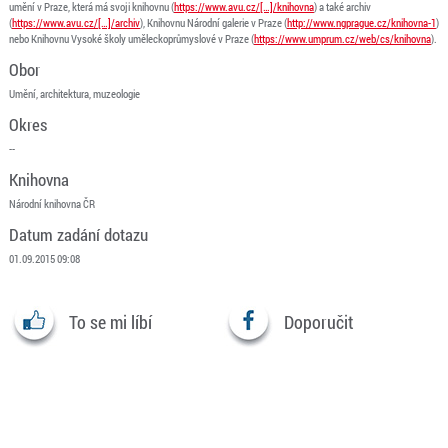
umění v Praze, která má svoji knihovnu (
https://www.avu.cz/[…]/knihovna
) a také archiv
(
https://www.avu.cz/[…]/archiv
), Knihovnu Národní galerie v Praze (
http://www.ngprague.cz/knihovna-1
)
nebo Knihovnu Vysoké školy uměleckoprůmyslové v Praze (
https://www.umprum.cz/web/cs/knihovna
).
Obor
Umění, architektura, muzeologie
Okres
--
Knihovna
Národní knihovna ČR
Datum zadání dotazu
01.09.2015 09:08
To se mi líbí
Doporučit