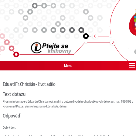
Menu
Eduard Fr. Christián - život a dílo
Text dotazu
Prosím informace o Eduardu Christiánovi, malíři a autoru divadelních a loutkových dekorací, nar. 1880/92 v
Kroměříži/Praze. Zemřel neznámo kdy a kde. děkuji
Odpověď
Dobrý den,