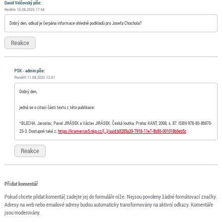
David Velčovský píše:
Neděle 10.08.2025 17:44
Dobrý den, odkud je čerpána informace ohledně podkladů pro Josefa Chochola?
Reakce
PSK - admin píše:
Pondělí 11.08.2025 12:01
Dobrý den,
jedná se o citaci části textu z této publikace:
*BLECHA, Jaroslav, Pavel JIRÁSEK a Václav JIRÁSEK. Česká loutka. Praha: KANT, 2008, s. 87. ISBN 978-80-86970-
23-3. Dostupné také z:
https://kramerius5.nkp.cz/[…]/uuid:b0285a20-7918-11e7-8b50-001018b5eb5c
Reakce
Přidat komentář
Pokud chcete přidat komentář, zadejte jej do formuláře níže. Nejsou povoleny žádné formátovací značky.
Adresy na web nebo emailové adresy budou automaticky transformovány na aktivní odkazy. Komentáře
jsou moderovány.