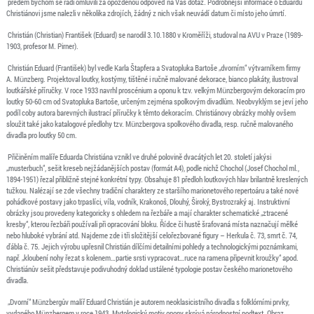
předem bychom se rádi omluvili za opožděnou odpověď na Váš dotaz. Podrobnější informace o Eduardu
Christiánovi jsme nalezli v několika zdrojích, žádný z nich však neuvádí datum či místo jeho úmrtí.
Christián (Christian) František (Eduard) se narodil 3.10.1880 v Kroměříži, studoval na AVU v Praze (1989-
1903, profesor M. Pirner).
Christián Eduard (František) byl vedle Karla Štapfera a Svatopluka Bartoše „dvorním“ výtvarníkem firmy
A. Münzberg. Projektoval loutky, kostýmy, tištěné i ručně malované dekorace, bianco plakáty, ilustroval
loutkářské příručky. V roce 1933 navrhl proscénium a oponu k tzv. velkým Münzbergovým dekoracím pro
loutky 50-60 cm od Svatopluka Bartoše, určeným zejména spolkovým divadlům. Neobvyklým se jeví jeho
podíl coby autora barevných ilustrací příručky k těmto dekoracím. Christiánovy obrázky mohly ovšem
sloužit také jako katalogové předlohy tzv. Münzbergova spolkového divadla, resp. ručně malovaného
divadla pro loutky 50 cm.
Přičiněním malíře Eduarda Christiána vznikl ve druhé polovině dvacátých let 20. století jakýsi
„musterbuch“, sešit kreseb nejžádanějších postav (formát A4), podle nichž Chochol (Josef Chochol ml.,
1894-1951) řezal přibližně stejné konkrétní typy. Obsahuje 81 předloh loutkových hlav brilantně kreslených
tužkou. Nalézají se zde všechny tradiční charaktery ze staršího marionetového repertoáru a také nové
pohádkové postavy jako trpaslíci, víla, vodník, Krakonoš, Dlouhý, Široký, Bystrozraký aj. Instruktivní
obrázky jsou provedeny kategoricky s ohledem na řezbáře a mají charakter schematické „ztracené
kresby“, kterou řezbáři používali při opracování bloku. Řídce či hustě šrafovaná místa naznačují mělké
nebo hluboké vybrání atd. Najdeme zde i tři složitější celořezbované figury – Herkula č. 73, smrt č. 74,
ďábla č. 75. Jejich výrobu upřesnil Christián dílčími detailními pohledy a technologickými poznámkami,
např. „kloubení nohy řezat s kolenem…partie srsti vypracovat…ruce na ramena připevnit kroužky“ apod.
Christiánův sešit představuje podivuhodný doklad ustálené typologie postav českého marionetového
divadla.
„Dvorní“ Münzbergův malíř Eduard Christián je autorem neoklasicistního divadla s folklórními prvky,
vydaného Münzbergem v roce 1943. Mytologický motiv opony skrývá národnostní podtext. Obraz