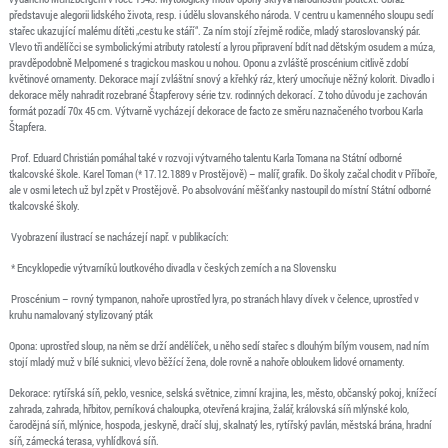
představuje alegorii lidského života, resp. i údělu slovanského národa. V centru u kamenného sloupu sedí
stařec ukazující malému dítěti „cestu ke stáří“. Za ním stojí zřejmě rodiče, mladý staroslovanský pár.
Vlevo tři andělíčci se symbolickými atributy ratolestí a lyrou připravení bdít nad dětským osudem a múza,
pravděpodobně Melpomené s tragickou maskou u nohou. Oponu a zvláště proscénium citlivě zdobí
květinové ornamenty. Dekorace mají zvláštní snový a křehký ráz, který umocňuje něžný kolorit. Divadlo i
dekorace měly nahradit rozebrané Štapferovy série tzv. rodinných dekorací. Z toho důvodu je zachován
formát pozadí 70x 45 cm. Výtvarně vycházejí dekorace de facto ze směru naznačeného tvorbou Karla
Štapfera.
Prof. Eduard Christián pomáhal také v rozvoji výtvarného talentu Karla Tomana na Státní odborné
tkalcovské škole. Karel Toman (* 17.12.1889 v Prostějově) – malíř, grafik. Do školy začal chodit v Příboře,
ale v osmi letech už byl zpět v Prostějově. Po absolvování měšťanky nastoupil do místní Státní odborné
tkalcovské školy.
Vyobrazení ilustrací se nacházejí např. v publikacích:
* Encyklopedie výtvarníků loutkového divadla v českých zemích a na Slovensku
Proscénium – rovný tympanon, nahoře uprostřed lyra, po stranách hlavy dívek v čelence, uprostřed v
kruhu namalovaný stylizovaný pták
Opona: uprostřed sloup, na něm se drží andělíček, u něho sedí stařec s dlouhým bílým vousem, nad ním
stojí mladý muž v bílé suknici, vlevo běžící žena, dole rovně a nahoře obloukem lidové ornamenty.
Dekorace: rytířská síň, peklo, vesnice, selská světnice, zimní krajina, les, město, občanský pokoj, knížecí
zahrada, zahrada, hřbitov, perníková chaloupka, otevřená krajina, žalář, královská síň mlýnské kolo,
čarodějná síň, mlýnice, hospoda, jeskyně, dračí sluj, skalnatý les, rytířský pavlán, městská brána, hradní
síň, zámecká terasa, vyhlídková síň.