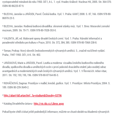
vystopovatelné minulosti do roku 1950. Díl 1, A-L. 1. vyd. Hradec Králové: Nucleus HK, 2005. Str. 364-370.
ISBN 80-86225-87-9.
* BLECHA, Jaroslav a JIRÁSEK, Pavel. Česká loutka. Vyd. 1. Praha: KANT, 2008. S. 87, 166. ISBN 978-80-
86970-23-3.
* BLECHA, Jaroslav. Rodinná loutková divadélka: skromné stánky múz. Vyd. 1. Brno: Moravské zemské
muzeum, 2009. Str. 70-71. ISBN 978-80-7028-353-0.
* VALENTA, Jiří, ed. Malované opony divadel českých zemí. Vyd. 1. Praha: Národní informační a
poradenské středisko pro kulturu v Praze, 2010. Str. 372, 384, 385. ISBN 978-80-7068-238-8.
* Toman, Prokop: Nový slovník československých výtvarných umělců: 3., značně rozšířené vydání.
Praha , 1947-1950. Díl I, A-K. Str. 402.
* JIRÁSKOVÁ, Marie a JIRÁSEK, Pavel. Loutka a moderna: vizualita českého loutkového rodinného
divadla, spolkového divadla a uměleckých scén v první polovině dvacátého století jako osobitý odraz
avantgardních a modernistických snah českých výtvarných umělců. Vyd. 1. V Řevnicích: Arbor vitae,
2011. Str. 192, 193, 195, 196. ISBN 978-80-87164-85-3.
* ROHÁČKOVÁ, Dagmar. Prostějov v malbě, kresbě, grafice. Vyd. 1. Prostějov: Město Prostějov, 2004. S.
189. ISBN 80-239-3649-2.
*
http://abart-full.artarchiv[…]a=studium&IDosoby=53796
* Katalog Divadelního ústavu -
http://vis.idu.cz/Libros.aspx
Pokud byste chtěl získat ještě podrobnější informace, můžete se zkusit obrátit na Akademii výtvarných