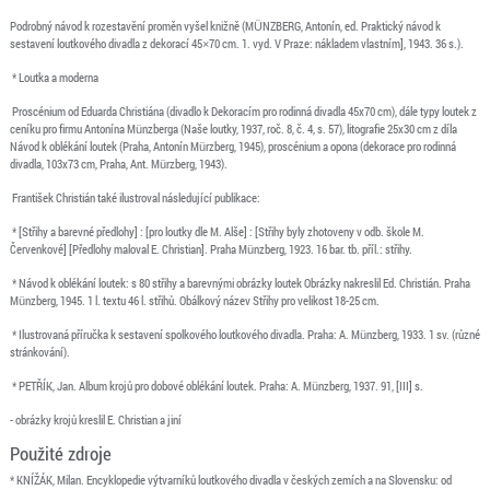
Podrobný návod k rozestavění proměn vyšel knižně (MÜNZBERG, Antonín, ed. Praktický návod k
sestavení loutkového divadla z dekorací 45×70 cm. 1. vyd. V Praze: nákladem vlastním], 1943. 36 s.).
* Loutka a moderna
Proscénium od Eduarda Christiána (divadlo k Dekoracím pro rodinná divadla 45x70 cm), dále typy loutek z
ceníku pro firmu Antonína Münzberga (Naše loutky, 1937, roč. 8, č. 4, s. 57), litografie 25x30 cm z díla
Návod k oblékání loutek (Praha, Antonín Mürzberg, 1945), proscénium a opona (dekorace pro rodinná
divadla, 103x73 cm, Praha, Ant. Mürzberg, 1943).
František Christián také ilustroval následující publikace:
* [Střihy a barevné předlohy] : [pro loutky dle M. Alše] : [Střihy byly zhotoveny v odb. škole M.
Červenkové] [Předlohy maloval E. Christian]. Praha Münzberg, 1923. 16 bar. tb. příl.: střihy.
* Návod k oblékání loutek: s 80 střihy a barevnými obrázky loutek Obrázky nakreslil Ed. Christián. Praha
Münzberg, 1945. 1 l. textu 46 l. střihů. Obálkový název Střihy pro velikost 18-25 cm.
* Ilustrovaná příručka k sestavení spolkového loutkového divadla. Praha: A. Münzberg, 1933. 1 sv. (různé
stránkování).
* PETŘÍK, Jan. Album krojů pro dobové oblékání loutek. Praha: A. Münzberg, 1937. 91, [III] s.
- obrázky krojů kreslil E. Christian a jiní
Použité zdroje
* KNÍŽÁK, Milan. Encyklopedie výtvarníků loutkového divadla v českých zemích a na Slovensku: od