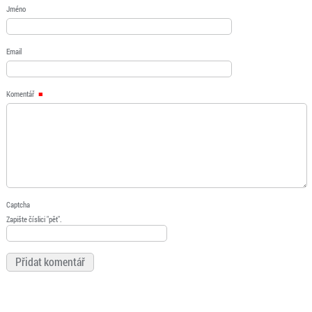
Jméno
Email
Komentář
Captcha
Zapište číslici "pět".