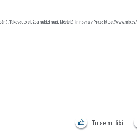
možná. Takovouto službu nabízí např. Městská knihovna v Praze https://www.mlp.cz
To se mi líbí