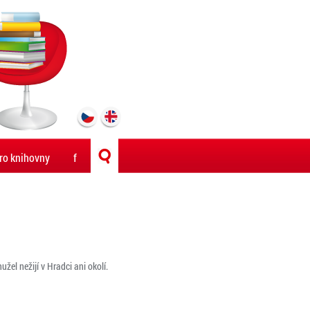
ro knihovny
f
žel nežijí v Hradci ani okolí.