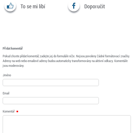
To se mi líbí
Doporučit
Přidat komentář
Pokud chcete přidat komentář, zadejte jej do formuláře níže. Nejsou povoleny žádné formátovací značky.
Adresy na web nebo emailové adresy budou automaticky transformovány na aktivní odkazy. Komentáře
jsou moderovány.
Jméno
Email
Komentář