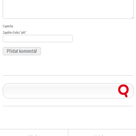
Captcha
Zapište číslici "pět".