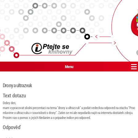
Menu
Drony a ultrazvuk
Text dotazu
Dobry den,
mam vypracovat skolni prezentaci na tema "drony a ultrazvuk" a podat vedeckou odpoved na otazku "Proc
mluvime o ultrazvuku v souvislosti s drony". Zatim se mi ale nepodarilo najit na internetu dostatek zdroju.
Prosim vas o pomoc s jejich hledanim a o pripadne indice pro odpoved.
Odpověď