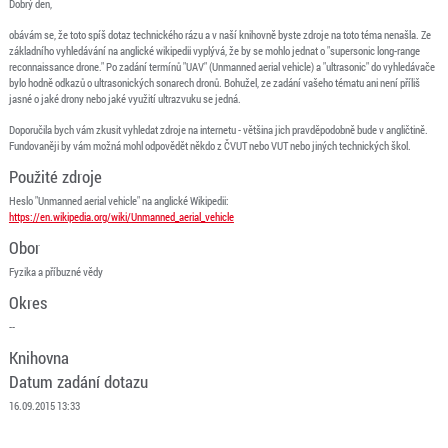
Dobrý den,
obávám se, že toto spíš dotaz technického rázu a v naší knihovně byste zdroje na toto téma nenašla. Ze
základního vyhledávání na anglické wikipedii vyplývá, že by se mohlo jednat o "
supersonic long-range
reconnaissance drone."
Po zadání termínů "UAV" (Unmanned aerial vehicle) a "ultrasonic" do vyhledávače
bylo hodně odkazů o ultrasonických sonarech dronů. Bohužel, ze zadání vašeho tématu ani není příliš
jasné o jaké drony nebo jaké využití ultrazvuku se jedná.
Doporučila bych vám zkusit vyhledat zdroje na internetu - většina jich pravděpodobně bude v angličtině.
Fundovaněji by vám možná mohl odpovědět někdo z ČVUT nebo VUT nebo jiných technických škol.
Použité zdroje
Heslo "Unmanned aerial vehicle" na anglické Wikipedii:
https://en.wikipedia.org/wiki/Unmanned_aerial_vehicle
Obor
Fyzika a příbuzné vědy
Okres
--
Knihovna
Datum zadání dotazu
16.09.2015 13:33