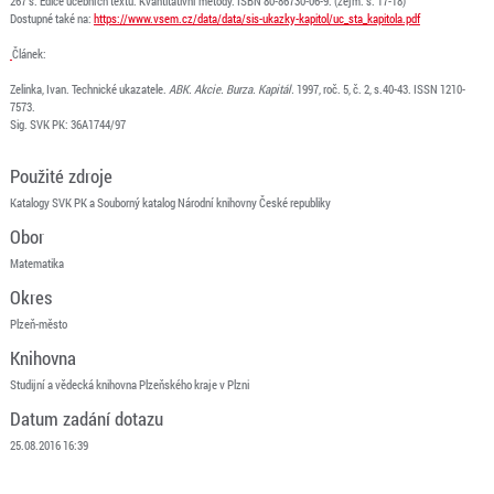
267 s. Edice učebních textů. Kvantitativní metody. ISBN 80-86730-06-9. (zejm. s. 17-18)
Dostupné také na:
https://www.vsem.cz/data/data/sis-ukazky-kapitol/uc_sta_kapitola.pdf
Článek:
Zelinka, Ivan. Technické ukazatele.
ABK. Akcie. Burza. Kapitál.
1997, roč. 5, č. 2
, s.40-43. ISSN 1210-
7573.
Sig. SVK PK: 36A1744/97
Použité zdroje
Katalogy SVK PK a Souborný katalog Národní knihovny České republiky
Obor
Matematika
Okres
Plzeň-město
Knihovna
Studijní a vědecká knihovna Plzeňského kraje v Plzni
Datum zadání dotazu
25.08.2016 16:39