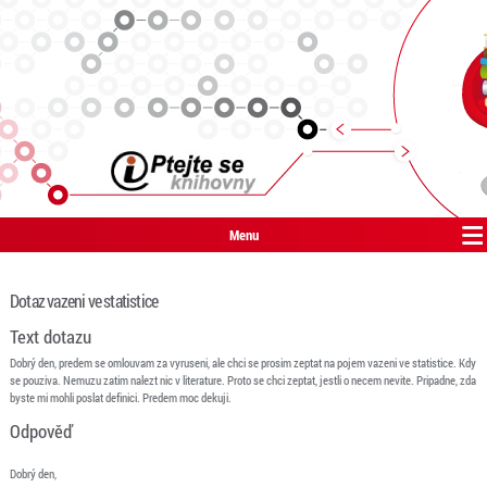
Menu
Dotaz vazeni ve statistice
Text dotazu
Dobrý den, predem se omlouvam za vyruseni, ale chci se prosim zeptat na pojem vazeni ve statistice. Kdy
se pouziva. Nemuzu zatim nalezt nic v literature. Proto se chci zeptat, jestli o necem nevite. Pripadne, zda
byste mi mohli poslat definici. Predem moc dekuji.
Odpověď
Dobrý den,