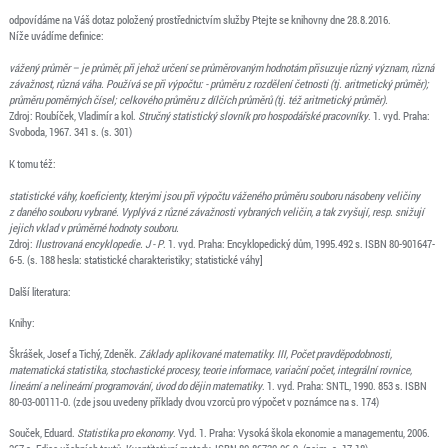
odpovídáme na Váš dotaz položený prostřednictvím služby Ptejte se knihovny dne 28.8.2016.
Níže uvádíme definice:
vážený průměr – je průměr, při jehož určení se průměrovaným hodnotám přisuzuje různý význam, různá
závažnost, různá váha. Používá se při výpočtu: - průměru z rozdělení četnosti (tj. aritmetický průměr);
průměru poměrných čísel; celkového průměru z dílčích průměrů (tj. též aritmetický průměr).
Zdroj: Roubíček, Vladimír a kol.
Stručný statistický slovník pro hospodářské pracovníky
. 1. vyd. Praha:
Svoboda, 1967. 341 s. (s. 301)
K tomu též:
statistické váhy, koeficienty, kterými jsou při výpočtu váženého průměru souboru násobeny veličiny
z daného souboru vybrané. Vyplývá z různé závažnosti vybraných veličin, a tak zvyšují, resp. snižují
jejich vklad v průměrné hodnoty souboru.
Zdroj:
Ilustrovaná encyklopedie. J - P
. 1. vyd. Praha: Encyklopedický dům, 1995.492 s. ISBN 80-901647-
6-5. (s. 188 hesla: statistické charakteristiky; statistické váhy]
Další literatura:
Knihy:
Škrášek, Josef a Tichý, Zdeněk.
Základy aplikované matematiky. III, Počet pravděpodobnosti,
matematická statistika, stochastické procesy, teorie informace, variační počet, integrální rovnice,
lineární a nelineární programování, úvod do dějin matematiky
. 1. vyd. Praha: SNTL, 1990. 853 s. ISBN
80-03-00111-0. (zde jsou uvedeny příklady dvou vzorců pro výpočet v poznámce na s. 174)
Souček, Eduard.
Statistika pro ekonomy
. Vyd. 1. Praha: Vysoká škola ekonomie a managementu, 2006.