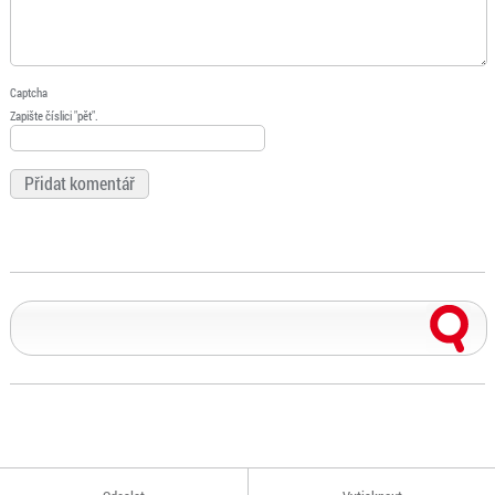
Captcha
Zapište číslici "pět".