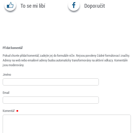
To se mi líbí
Doporučit
Přidat komentář
Pokud chcete přidat komentář, zadejte jej do formuláře níže. Nejsou povoleny žádné formátovací značky.
Adresy na web nebo emailové adresy budou automaticky transformovány na aktivní odkazy. Komentáře
jsou moderovány.
Jméno
Email
Komentář