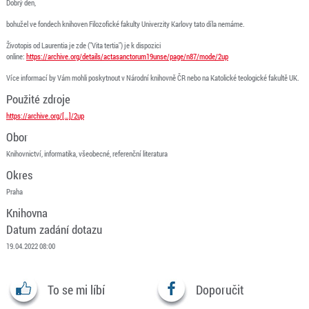
Dobrý den,
bohužel ve fondech knihoven Filozofické fakulty Univerzity Karlovy tato díla nemáme.
Životopis od Laurentia je zde ("Vita tertia") je k dispozici
online:
https://archive.org/details/actasanctorum19unse/page/n87/mode/2up
Více informací by Vám mohli poskytnout v Národní knihovně ČR nebo na Katolické teologické fakultě UK.
Použité zdroje
https://archive.org/[…]/2up
Obor
Knihovnictví, informatika, všeobecné, referenční literatura
Okres
Praha
Knihovna
Datum zadání dotazu
19.04.2022 08:00
To se mi líbí
Doporučit