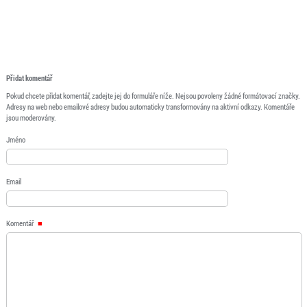
Přidat komentář
Pokud chcete přidat komentář, zadejte jej do formuláře níže. Nejsou povoleny žádné formátovací značky.
Adresy na web nebo emailové adresy budou automaticky transformovány na aktivní odkazy. Komentáře
jsou moderovány.
Jméno
Email
Komentář