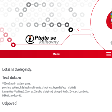
Menu
Dotaz na dvě legendy.
Text dotazu
Vážená paní - Vážený pane,
prosím o sdělení, kde bych mohl u nás získat text legend (třeba i v latině):
Lavrentius (Vavřinec): Život sv. Zenobia a lotyšský biskup Štěpán: Život sv. Lamberta.
Děkuji za odpověď.
Odpověď