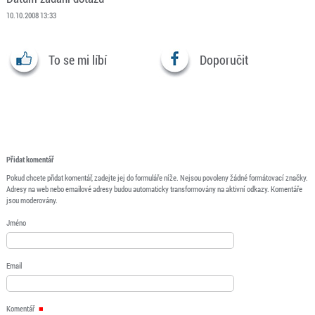
10.10.2008 13:33
To se mi líbí
Doporučit
Přidat komentář
Pokud chcete přidat komentář, zadejte jej do formuláře níže. Nejsou povoleny žádné formátovací značky.
Adresy na web nebo emailové adresy budou automaticky transformovány na aktivní odkazy. Komentáře
jsou moderovány.
Jméno
Email
Komentář