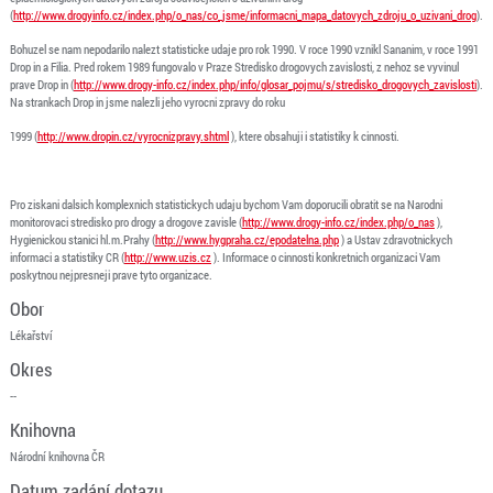
(
http://www.drogyinfo.cz/index.php/o_nas/co_jsme/informacni_mapa_datovych_zdroju_o_uzivani_drog
).
Bohuzel se nam nepodarilo nalezt statisticke udaje pro rok 1990. V roce 1990 vznikl Sananim, v roce 1991
Drop in a Filia. Pred rokem 1989 fungovalo v Praze Stredisko drogovych zavislosti, z nehoz se vyvinul
prave Drop in (
http://www.drogy-info.cz/index.php/info/glosar_pojmu/s/stredisko_drogovych_zavislosti
).
Na strankach Drop in jsme nalezli jeho vyrocni zpravy do roku
1999 (
http://www.dropin.cz/vyrocnizpravy.shtml
), ktere obsahuji i statistiky k cinnosti.
Pro ziskani dalsich komplexnich statistickych udaju bychom Vam doporucili obratit se na Narodni
monitorovaci stredisko pro drogy a drogove zavisle (
http://www.drogy-info.cz/index.php/o_nas
),
Hygienickou stanici hl.m.Prahy (
http://www.hygpraha.cz/epodatelna.php
) a Ustav zdravotnickych
informaci a statistiky CR (
http://www.uzis.cz
). Informace o cinnosti konkretnich organizaci Vam
poskytnou nejpresneji prave tyto organizace.
Obor
Lékařství
Okres
--
Knihovna
Národní knihovna ČR
Datum zadání dotazu