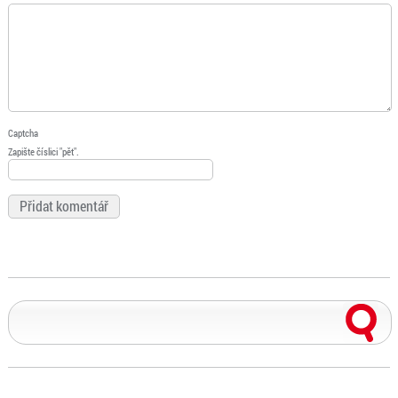
Captcha
Zapište číslici "pět".