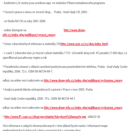
- konkretni L/K centra jsou uvedena napr. ve statistice Plneni metadonoveho programu
* Vyrocni zprava o stavu ve vecech drog ... Praha : Urad vlady CR, 2002- .
- ve fondu NK CR za roky 2001-2006
- online dostupne na
http://www.drogy-
info.cz/index.php/publikace/vyrocni_zpravy
* Ustav zdravotnickych informaci a statistiky CR(
http://www.uzis.cz/cz/dps/index.html
)
- v casti 1-zdravotni stav je mozne vybrat statistiku 1110 - Uzivatele drog evid. AT poraden (1 000 obyv.) a
specifikovat pozadovany region a rok
* Poradenska cinnost v oblasti zavislosti poskytovana prostrednictvim telefonu. Praha : Urad vlady Ceske
republiky, 2006. 72 s. ISBN 80-86734-89-7.
odkaz na online verzi naleznete na
http://www.drogy-info.cz/index.php/publikace/vyzkumne_zpravy
* Analyza potreb klientu nizkoprahovych zarizeni v Praze v roce 2003. Praha
: Urad vlady Ceske republiky, 2005. 79 s. ISBN 80-86734-44-7.
odkaz na online verzi naleznete na
http://www.drogy-info.cz/index.php/publikace/vyzkumne_zpravy
*
http://www.lf1.cuni.cz/zfisar/psychiatrie/Návykové%20poruchy.ppt
, slide22-26
Vice informace o udajich shromazdovanych v teto oblasti byste nasla v Informacni mape
epidemiologickych datovych zdroju souvisejicich s uzivanim drog