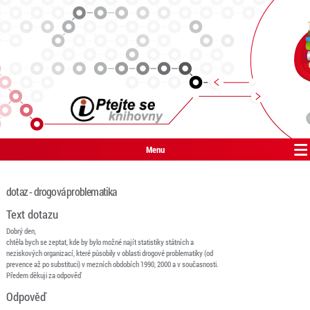
Menu
dotaz - drogová problematika
Text dotazu
Dobrý den,
chtěla bych se zeptat, kde by bylo možné najít statistiky státních a
neziskových organizací, které působily v oblasti drogové problematiky (od
prevence až po substituci) v mezních obdobích 1990, 2000 a v současnosti.
Předem děkuji za odpověď
Odpověď