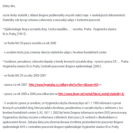
Dobry den,
ruzne druhy statistik z oblasti drogove problematiky muzete nalezt napr. v nasledujicich dokumentech.
Statistiky zde byvaji vetsinou zobecneny a neuvadeji udaje z konkretni pracovist.
* Epidemiologie drog a uzivatelu drog. Ceska republika ... : rocenka. Praha : Hygienicka stanice
hl.m.Prahy, [199-?]- .
- ve fondu NK CR pouze rocenka za rok 2000
- v uvodnim textu jsou zmineny obecne statisticke udaje z lecebne/kontaktnich center
* Incidence, prevalence, zdravotni dopady a trendy lecenych uzivatelu drog : vyrocni zprava CR .... Praha :
Hygienicka stanice hl.m.Prahy, Centralni pracoviste drogove epidemiologie, [200-] - .
- ve fondu NK CR za roky 2003-2007
- zprava za rok 2007 -
http://www.hygpraha.cz/odbory.php?o=Ng==&ksum=NQ
==
- zpravy za rok 2005 a 2006 jsou odkazane na
http://www.drogy.net/portal/hlavni_portal/statistiky-6/
- V uvodu ke zprave je uvedeno, ze Hygienicka sluzba shromazduje od 1.1.1995 informace o prvne
lecenych uzivatelich drog, kteri pozadali o lecebnou, poradenskou ci socialni sluzbu v nekterem z tzv.
lecebne/kontaktnich center (L/K). Od 1.1.2002 byl tento Drogovy informacni system (DIS) provozovany
Hygienickou sluzbou rozsiren o informace o klientech, kteri jsou L/K centrech v dlouhodobem ci
opakovanem leceni. Ziskana data jsou shromazdovana ctvrtletne prostrednictvim pracovist drogove
epidemiologie KHS v centralnim pracovisti drogove epidemiologie Hygienicke stanice hl.m.Prahy.