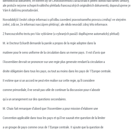
identifikovat dokument, ve kterém by se Československo zavazovalo k plnění dohod nad rámec úmluvy,
ale protože nejsme schopni kvalitního překladu francouzských originálních dokumentů, doporučujeme je
Vám k dalšímu prostudování.
Novodobější české zdroje informaci o příslibu zavedení pravostranného provozu zmiňují ve stejném
znění, zdá se, že informaci navzájem přebírají, ale nikdo neuvádí zdroj této informace.
Z francouzského textu pro Vás vybíráme (u vybraných pasáží doplňujeme automatický překad):
M. ie Docteur Eckardt demande la parole a propos de la regie adoptee dans la
matinee pour le sens uniforme de la circulation dans un meme pays. II est d’avis que
I’Assembiee devrait se prononcer sur une regie plus generate rendant la circulation a
droite obligatoire dans tous les pays, ou tout au moins dans les pays de 1’Europe centrale.
II estime que si un accord ne peut etre realise sur cette regie, qu’il considere
comme primordiale, il ne serait pas utile de continuer la discussion pour n’aboutir
qu’a un arrangement sur des questions secondaires.
M. Chaix fait remarquer d’abord que I’Assembiee a pour mission d’elaborer une
Convention applicable dans tous les pays et qu’il ne saurait etre question de la limiter
a un groupe de pays comme ceux de 1’Europe centrale. II ajoute que la question de