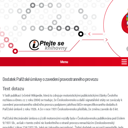
Menu
Dodatek Pařížské úmluvy o zavedení pravostranného provozu
Text dotazu
V řadě publikací (včetně Wikipedie, která to zdrojuje motoristickými publicistickými články Českého
rozhlasu a iDnes.cz z roku 2004) se traduje, že Československo a další signatářské státy se zavázaly k
zavedení pravostranného silničního provozu podpisem jakéhosi blíže nespecifikovaného dodatku k
Pařížské úmluvě z roku 1926. A že v roce 1931 Československo přislíbilo, že změnu zavede do 5 let.
Pařížská Mezinárodní úmluva o jízdě motorovými vozidly byla v Československu publikována pod číslem
9/1931 Sb., avšak v tomto znění nic konkrétního o straně provozu nenacházím (československý
prováděcí zákon 124/1931 Sb. také nic takového nezmiňuje). Žádný dodatek se mi najít nepodařilo, tedy