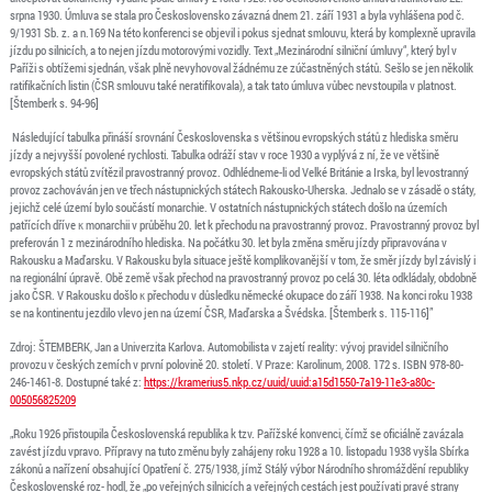
srpna 1930. Úmluva se stala pro Československo závazná dnem 21. září 1931 a byla vyhlášena pod č.
9/1931 Sb. z. a n.169 Na této konferenci se objevil i pokus sjednat smlouvu, která by komplexně upravila
jízdu po silnicích, a to nejen jízdu motorovými vozidly. Text „Mezinárodní silniční úmluvy“, který byl v
Paříži s obtížemi sjednán, však plně nevyhovoval žádnému ze zúčastněných států. Sešlo se jen několik
ratifikačních listin (ČSR smlouvu také neratifikovala), a tak tato úmluva vůbec nevstoupila v platnost.
[Štemberk s. 94-96]
Následující tabulka přináší srovnání Československa s většinou evropských států z hlediska směru
jízdy a nejvyšší povolené rychlosti. Tabulka odráží stav v roce 1930 a vyplývá z ní, že ve většině
evropských států zvítězil pravostranný provoz. Odhlédneme-li od Velké Británie a Irska, byl levostranný
provoz zachováván jen ve třech nástupnických státech Rakousko-Uherska. Jednalo se v zásadě o státy,
jejichž celé území bylo součástí monarchie. V ostatních nástupnických státech došlo na územích
patřících dříve к monarchii v průběhu 20. let k přechodu na pravostranný provoz. Pravostranný provoz byl
preferován 1 z mezinárodního hlediska. Na počátku 30. let byla změna směru jízdy připravována v
Rakousku a Maďarsku. V Rakousku byla situace ještě komplikovanější v tom, že směr jízdy byl závislý i
na regionální úpravě. Obě země však přechod na pravostranný provoz po celá 30. léta odkládaly, obdobně
jako ČSR. V Rakousku došlo к přechodu v důsledku německé okupace do září 1938. Na konci roku 1938
se na kontinentu jezdilo vlevo jen na území ČSR, Maďarska a Švédska. [Štemberk s. 115-116]”
Zdroj: ŠTEMBERK, Jan a Univerzita Karlova. Automobilista v zajetí reality: vývoj pravidel silničního
provozu v českých zemích v první polovině 20. století. V Praze: Karolinum, 2008. 172 s. ISBN 978-80-
246-1461-8. Dostupné také z:
https://kramerius5.nkp.cz/uuid/uuid:a15d1550-7a19-11e3-a80c-
005056825209
„Roku 1926 přistoupila Československá republika k tzv. Pařížské konvenci, čímž se oficiálně zavázala
zavést jízdu vpravo. Přípravy na tuto změnu byly zahájeny roku 1928 a 10. listopadu 1938 vyšla Sbírka
zákonů a nařízení obsahující Opatření č. 275/1938, jímž Stálý výbor Národního shromáždění republiky
Československé roz- hodl, že „po veřejných silnicích a veřejných cestách jest používati pravé strany