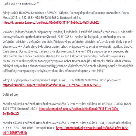
jízdní dráhy ve směru jízdy“.“
Zdroj: JAROLÍMKOVÁ, Stanislava a ZAVADIL, Štěpán. Co encyklopedie tají a co my prozradíme. Praha:
Motto, 2011. s. 122. ISBN 978-80-7246-568-2. Dostupné také z:
https://kramerius5.nkp.cz/uuid/uuid:55e5e790-3117-11e9-bd2c-5ef3fc9bb22f
„Závazek jednotného směru dopravy byl uveden již v dodatku k Pařížské úmluvě v roce 1926. U nás směr
dopravy určovalo opatření stálého výboru č. 275/1938 Sb. ze dne 10. listopadu, o směru dopravy po
veřejných silnicích a veřejných cestách. Při dopravě po veřejných silnicích nařizovalo směr jízdy v pravé
straně vozovky. Jízda vlevo byla přípustná jen tehdy, vyžadovaly-li to zvláštní okolnosti, například úprava
části silnice. Účinnost tohoto nařízení byla stanovena na 1. květen 1939 z důvodu úpravy vozovek, ale
také přemístění značek na druhou stranu silnic a cest. Fakt obsazení tehdejšího Československa v
březnu 1939 vedl к uspíšeni zásady jízdy vpravo, neboť tato zásada již v Německu platila. Jízda vpravo
tak bývá spojována s obsazením republiky, jedná se však víceméně o zcela náhodný souběh historických
událostí a jízda vpravo by zde byla zavedena i bez německé okupace v roce 1939.“
Zdroj: Encyklopedie českých právních dějin. s. 240. ISBN 978-80-7418-282-2. Dostupné také z:
https://kramerius5.nkp.cz/uuid/uuid:4d9f7e60-2407-11e9-b427-005056827e51
Další zdroje:
*Sbírka zákonů a nařízení státu československého. V Praze: Státní tiskárna, 05.02.1931, 1931(5). ISSN
1804-0705. Dostupné také z:
https://kramerius5.nkp.cz/uuid/uuid:0a80aea0-761f-11e9-989c-
5ef3fc9bb22f
*Sbírka zákonů a nařízení státu československého. V Praze: Státní tiskárna, 1934, 1934(obsah ročníku).
s. XXX. ISSN 1804-0705. Dostupné také z:
https://kramerius5.nkp.cz/uuid/uuid:54f4c336-cfb9-4622-
b641-756d57d65ffb