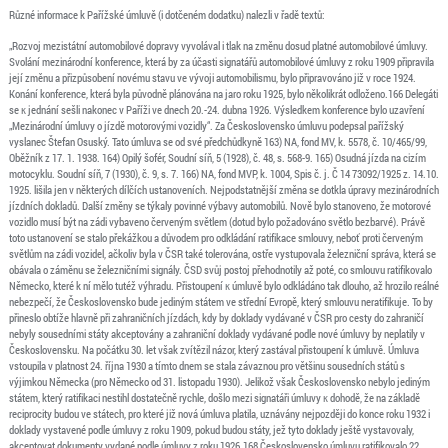
Různé informace k Pařížské úmluvě (i dotčeném dodatku) nalezli v řadě textů:
„Rozvoj mezistátní automobilové dopravy vyvolával i tlak na změnu dosud platné automobilové úmluvy.
Svolání mezinárodní konference, která by za účasti signatářů automobilové úmluvy z roku 1909 připravila
její změnu a přizpůsobení novému stavu ve vývoji automobilismu, bylo připravováno již v roce 1924.
Konání konference, která byla původně plánována na jaro roku 1925, bylo několikrát odloženo.166 Delegáti
se к jednání sešli nakonec v Paříži ve dnech 20.-24. dubna 1926. Výsledkem konference bylo uzavření
„Mezinárodní úmluvy o jízdě motorovými vozidly“. Za Československo úmluvu podepsal pařížský
vyslanec Štefan Osuský. Tato úmluva se od své předchůdkyně 163) NA, fond MV, k. 5578, č. 10/465/99,
Oběžník z 17. 1. 1938. 164) Opilý šofér, Soudní síň, 5 (1928), č. 48, s. 568-9. 165) Osudná jízda na cizím
motocyklu. Soudní síň, 7 (1930), č. 9, s. 7. 166) NA, fond MVP, k. 1004, Spis č. j. Č 14 73092/1925 z. 14.10.
1925. lišila jen v některých dílčích ustanoveních. Nejpodstatnější změna se dotkla úpravy mezinárodních
jízdních dokladů. Další změny se týkaly povinné výbavy automobilů. Nově bylo stanoveno, že motorové
vozidlo musí být na zádi vybaveno červeným světlem (dotud bylo požadováno světlo bezbarvé). Právě
toto ustanovení se stalo překážkou a důvodem pro odkládání ratifikace smlouvy, neboť proti červeným
světlům na zádi vozidel, ačkoliv byla v ČSR také tolerována, ostře vystupovala železniční správa, která se
obávala o záměnu se železničními signály. ČSD svůj postoj přehodnotily až poté, co smlouvu ratifikovalo
Německo, které k ní mělo tutéž výhradu. Přistoupení к úmluvě bylo odkládáno tak dlouho, až hrozilo reálné
nebezpečí, že Československo bude jediným státem ve střední Evropě, který smlouvu neratifikuje. To by
přineslo obtíže hlavně při zahraničních jízdách, kdy by doklady vydávané v ČSR pro cesty do zahraničí
nebyly sousedními státy akceptovány a zahraniční doklady vydávané podle nové úmluvy by neplatily v
Československu. Na počátku 30. let však zvítězil názor, který zastával přistoupení k úmluvě. Úmluva
vstoupila v platnost 24. října 1930 a tímto dnem se stala závaznou pro většinu sousedních států s
výjimkou Německa (pro Německo od 31. listopadu 1930). Jelikož však Československo nebylo jediným
státem, který ratifikaci nestihl dostatečně rychle, došlo mezi signatáři úmluvy к dohodě, že na základě
reciprocity budou ve státech, pro které již nová úmluva platila, uznávány nejpozději do konce roku 1932 i
doklady vystavené podle úmluvy z roku 1909, pokud budou státy, jež tyto doklady ještě vystavovaly,
akceptovat dokumenty vydané podle úmluvy z roku 1926.168 Československo úmluvu ratifikovalo 22.