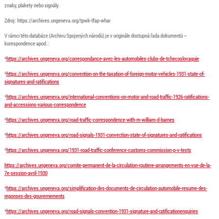
znaky, plakety nebo signály.
Zdroj: https://archives.ungeneva.org/tpwk-tfap-whar
V rámci této databáze (Archivu Spojených národů) je v originále dostupná řada dokumentů –
korespondence apod.:
*
https://archives.ungeneva.org/correspondance-avec-les-automobiles-clubs-de-tchecoslovaquie
*
https://archives.ungeneva.org/convention-on-the-taxation-of-foreign-motor-vehicles-1931-state-of-
signatures-and-ratifications
*
https://archives.ungeneva.org/international-conventions-on-motor-and-road-traffic-1926-ratifications-
and-accessions-various-correspondence
*
https://archives.ungeneva.org/road-traffic-correspondence-with-m-william-d-barnes
*
https://archives.ungeneva.org/road-signals-1931-convection-state-of-signatures-and-ratifications
*
https://archives.ungeneva.org/1931-road-traffic-conference-customs-commission-p-v-texts
https://archives.ungeneva.org/comite-permanent-de-la-circulation-routiere-arrangements-en-vue-de-la-
7e-session-avril-1930
*
https://archives.ungeneva.org/simplification-des-documents-de-circulation-automobile-resume-des-
reponses-des-gouvernements
*
https://archives.ungeneva.org/road-signals-convention-1931-signature-and-ratificationenquiries