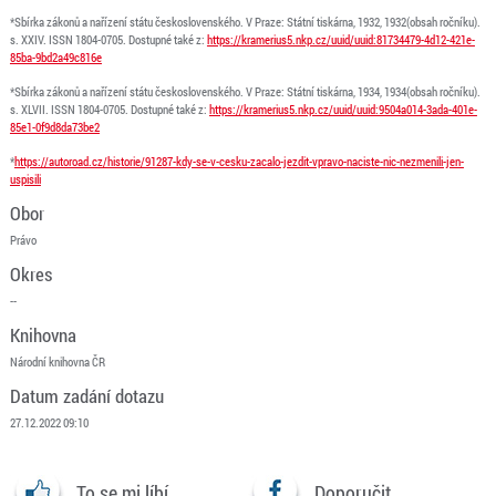
*Sbírka zákonů a nařízení státu československého. V Praze: Státní tiskárna, 1932, 1932(obsah ročníku).
s. XXIV. ISSN 1804-0705. Dostupné také z:
https://kramerius5.nkp.cz/uuid/uuid:81734479-4d12-421e-
85ba-9bd2a49c816e
*Sbírka zákonů a nařízení státu československého. V Praze: Státní tiskárna, 1934, 1934(obsah ročníku).
s. XLVII. ISSN 1804-0705. Dostupné také z:
https://kramerius5.nkp.cz/uuid/uuid:9504a014-3ada-401e-
85e1-0f9d8da73be2
*
https://autoroad.cz/historie/91287-kdy-se-v-cesku-zacalo-jezdit-vpravo-naciste-nic-nezmenili-jen-
uspisili
Obor
Právo
Okres
--
Knihovna
Národní knihovna ČR
Datum zadání dotazu
27.12.2022 09:10
To se mi líbí
Doporučit