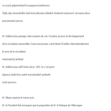
ve svých připomínkách k programu konference.
Žádá, aby shromáždění bylo konzultováno ohledně vhodnosti stanovení významu slova
pravostranný provoz.
M. Dobkevicius partage cette maniere de voir. Il estime qu’avec le developpemenl
de la circulation automobile, il sera necessaire, a brel deiaiT d’unifier mlernationalement
le sens de la circulation.
Automatický překlad:
M. Dobkevicius sdílí tento názor. Věří, že s vývojem
dopravy, bude brzy nutné mezinárodně sjednotit
směr provozu.
M. Ribarj exprime le meme avis.
M. le President fait remarquer que la proposition de M. le Delegue de I’Allemagne