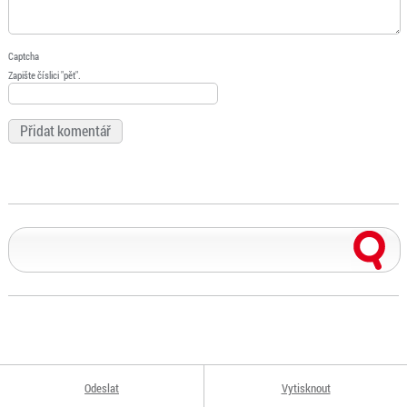
Captcha
Zapište číslici "pět".
Odeslat
Vytisknout