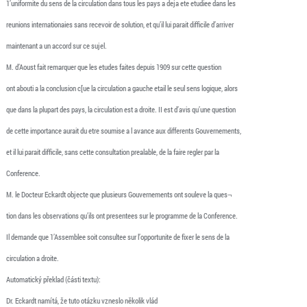
1’uniformite du sens de la circulation dans tous les pays a deja ete etudiee dans les
reunions internationaies sans recevoir de solution, et qu’il lui parait difficile d’arriver
maintenant a un accord sur ce sujel.
M. d’Aoust fait remarquer que les etudes faites depuis 1909 sur cette question
ont abouti a la conclusion c[ue la circulation a gauche etail le seul sens logique, alors
que dans la plupart des pays, la circulation est a droite. II est d’avis qu’une question
de cette importance aurait du etre soumise a l avance aux differents Gouvernements,
et il lui parait difficile, sans cette consultation prealable, de la faire regler par la
Conference.
M. le Docteur Eckardt objecte que plusieurs Gouvernements ont souleve la ques¬
tion dans les observations qu’ils ont presentees sur le programme de la Conference.
Il demande que 1’Assemblee soit consultee sur l’opportunite de fixer le sens de la
circulation a droite.
Automatický překlad (části textu):
Dr. Eckardt namítá, že tuto otázku vzneslo několik vlád