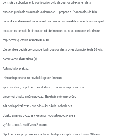
consiste a subordonner la continuation de la discussion a l’examen de la
question prealable du sens de la circulation. II propose a 1’Assemblee de faire
connaitre si elle entend poursuivre la discussion du projet de convention sans que la
question du sens de la circulation ait ete trancbee, ou si, au contraire, elle desire
regler cette question avant toute autre.
L’Assemblee decide de continuer la discussion des articles ala majorite de 28 voix
contre 4 et 8 abstentions (1).
Automatický překlad:
Předseda poukázal na návrh delegáta Německa
spočívá v tom, že pokračování diskuse je podmíněno přezkoušením
předchozí otázka směru provozu. Navrhuje sněmu provést
zda hodlá pokračovat v projednávání návrhu dohody bez
otázka směru provozu je vyřešena, nebo si to naopak přeje
vyřešit tuto otázku dříve než ostatní.
O pokračování projednávání článků rozhoduje zastupitelstvo většinou 28 hlasů