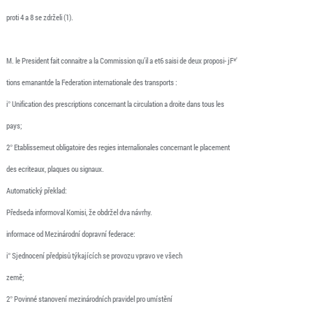
proti 4 a 8 se zdrželi (1).
M. le President fait connaitre a la Commission qu’il a et6 saisi de deux proposi- jF*'
tions emanantde la Federation internationale des transports :
i° Unification des prescriptions concernant la circulation a droite dans tous les
pays;
2° Etablissemeut obligatoire des regies internalionales concernant le placement
des ecriteaux, plaques ou signaux.
Automatický překlad:
Předseda informoval Komisi, že obdržel dva návrhy.
informace od Mezinárodní dopravní federace:
i° Sjednocení předpisů týkajících se provozu vpravo ve všech
země;
2° Povinné stanovení mezinárodních pravidel pro umístění