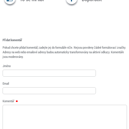
Přidat komentář
Pokud chcete přidat komentář, zadejte jej do formuláře níže. Nejsou povoleny žádné formátovací značky.
Adresy na web nebo emailové adresy budou automaticky transformovány na aktivní odkazy. Komentáře
jsou moderovány.
Jméno
Email
Komentář