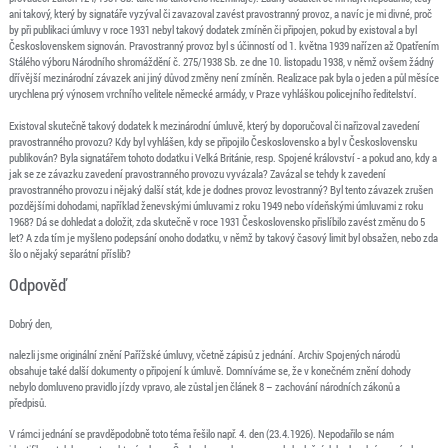
ani takový, který by signatáře vyzýval či zavazoval zavést pravostranný provoz, a navíc je mi divné, proč
by při publikaci úmluvy v roce 1931 nebyl takový dodatek zmíněn či připojen, pokud by existoval a byl
Československem signován. Pravostranný provoz byl s účinností od 1. května 1939 nařízen až Opatřením
Stálého výboru Národního shromáždění č. 275/1938 Sb. ze dne 10. listopadu 1938, v němž ovšem žádný
dřívější mezinárodní závazek ani jiný důvod změny není zmíněn. Realizace pak byla o jeden a půl měsíce
urychlena prý výnosem vrchního velitele německé armády, v Praze vyhláškou policejního ředitelství.
Existoval skutečně takový dodatek k mezinárodní úmluvě, který by doporučoval či nařizoval zavedení
pravostranného provozu? Kdy byl vyhlášen, kdy se připojilo Československo a byl v Československu
publikován? Byla signatářem tohoto dodatku i Velká Británie, resp. Spojené království - a pokud ano, kdy a
jak se ze závazku zavedení pravostranného provozu vyvázala? Zavázal se tehdy k zavedení
pravostranného provozu i nějaký další stát, kde je dodnes provoz levostranný? Byl tento závazek zrušen
pozdějšími dohodami, například ženevskými úmluvami z roku 1949 nebo vídeňskými úmluvami z roku
1968? Dá se dohledat a doložit, zda skutečně v roce 1931 Československo přislíbilo zavést změnu do 5
let? A zda tím je myšleno podepsání onoho dodatku, v němž by takový časový limit byl obsažen, nebo zda
šlo o nějaký separátní příslib?
Odpověď
Dobrý den,
nalezli jsme originální znění Pařížské úmluvy, včetně zápisů z jednání. Archiv Spojených národů
obsahuje také další dokumenty o připojení k úmluvě. Domníváme se, že v konečném znění dohody
nebylo domluveno pravidlo jízdy vpravo, ale zůstal jen článek 8 – zachování národních zákonů a
předpisů.
V rámci jednání se pravděpodobně toto téma řešilo např. 4. den (23.4.1926). Nepodařilo se nám