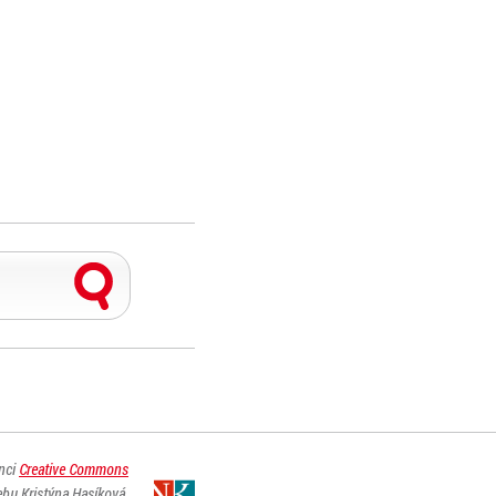
enci
Creative Commons
ebu Kristýna Hasíková.