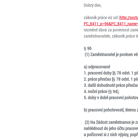
Dobrý den,
zákoník práce viz url (
http://por
PC_8411_p=96&PC_8411_name=
nicméně dává za povinnost zaměs
zaměstnavatele, zákoník práce te
§ 96
(1) Zaměstnavatel je povinen vé
a) odpracované
1. pracovní doby [§ 78 odst. 1 pí
2. práce přesčas [§ 78 odst. 1 pís
3. další dohodnuté práce přesčas
4. noční práce (§ 94),
5. doby v době pracovní pohotovo
b) pracovní pohotovosti, kterou 
(2) Na žádost zaměstnance je 
nahlédnout do jeho účtu pracov
a pořizovat si z nich výpisy, po