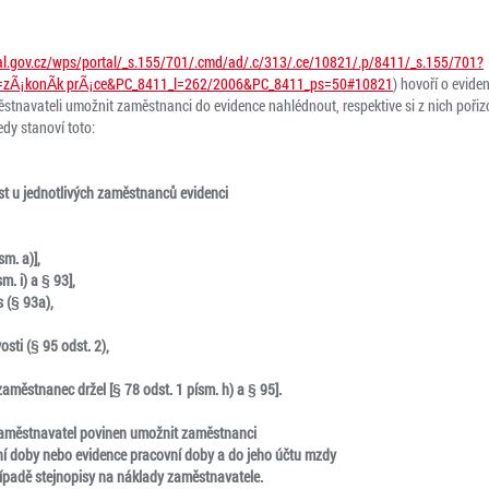
tal.gov.cz/wps/portal/_s.155/701/.cmd/ad/.c/313/.ce/10821/.p/8411/_s.155/701?
zÃ¡konÃ­k prÃ¡ce&PC_8411_l=262/2006&PC_8411_ps=50#10821
) hovoří o evide
tnavateli umožnit zaměstnanci do evidence nahlédnout, respektive si z nich pořiz
dy stanoví toto:
st u jednotlivých zaměstnanců evidenci
sm. a)],
m. i) a § 93],
 (§ 93a),
sti (§ 95 odst. 2),
zaměstnanec držel [§ 78 odst. 1 písm. h) a § 95].
zaměstnavatel povinen umožnit zaměstnanci
ní doby nebo evidence pracovní doby a do jeho účtu mzdy
případě stejnopisy na náklady zaměstnavatele.