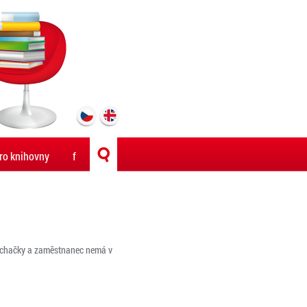
ro knihovny
f
 píchačky a zaměstnanec nemá v