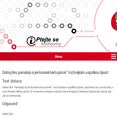
Menu
Dobrý den, pamatuji si jen kousek textu písně: "rozžvejkám a spolknu špunt
Text dotazu
Dobrý den. Pamatuji si jen kousek textu písně: "rozžvejkám a spolknu špunt, upíchnem se zrovna tady, v
ruce třímám dobrej grunt" již si nejsem schopna vybavit, která skupina či interpret tuto píseň zpíval, ani
jak se jmenovala.
Odpověď
Dobrý den,