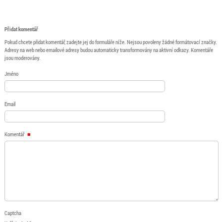
Přidat komentář
Pokud chcete přidat komentář, zadejte jej do formuláře níže. Nejsou povoleny žádné formátovací značky.
Adresy na web nebo emailové adresy budou automaticky transformovány na aktivní odkazy. Komentáře
jsou moderovány.
Jméno
Email
Komentář
Captcha