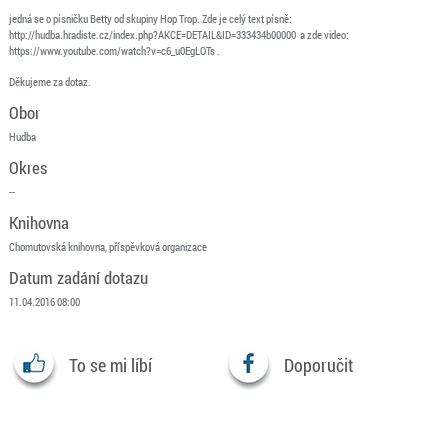
jedná se o písničku Betty od skupiny Hop Trop. Zde je celý text písně:
http://hudba.hradiste.cz/index.php?AKCE=DETAIL&ID=333434b00000 a zde video:
https://www.youtube.com/watch?v=c6_u0EgLOTs .
Děkujeme za dotaz.
Obor
Hudba
Okres
--
Knihovna
Chomutovská knihovna, příspěvková organizace
Datum zadání dotazu
11.04.2016 08:00
To se mi líbí
Doporučit