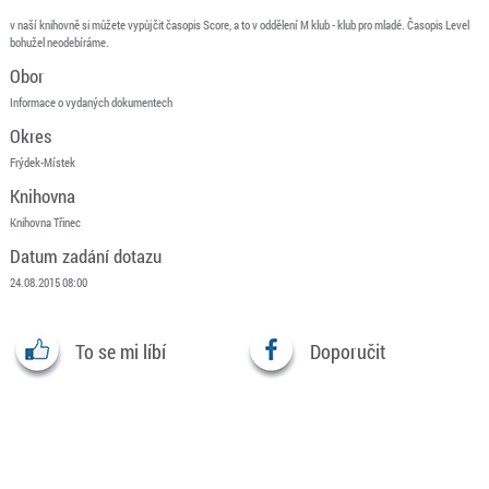
v naší knihovně si můžete vypůjčit časopis Score, a to v oddělení M klub - klub pro mladé. Časopis Level
bohužel neodebíráme.
Obor
Informace o vydaných dokumentech
Okres
Frýdek-Místek
Knihovna
Knihovna Třinec
Datum zadání dotazu
24.08.2015 08:00
To se mi líbí
Doporučit