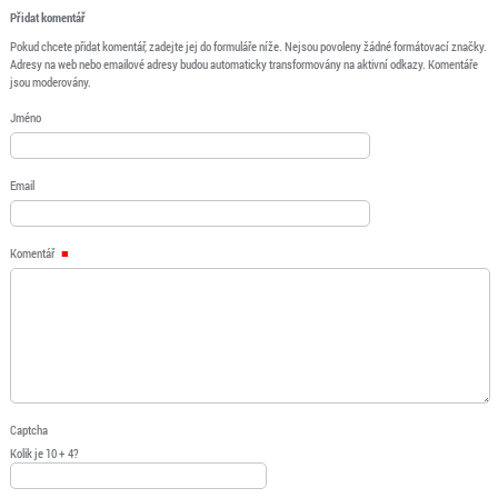
Přidat komentář
Pokud chcete přidat komentář, zadejte jej do formuláře níže. Nejsou povoleny žádné formátovací značky.
Adresy na web nebo emailové adresy budou automaticky transformovány na aktivní odkazy. Komentáře
jsou moderovány.
Jméno
Email
Komentář
Captcha
Kolik je 10 + 4?