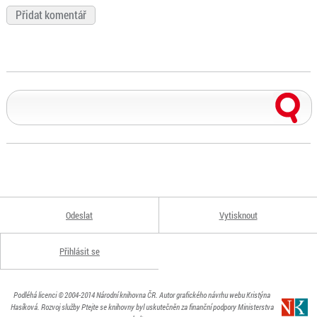
Odeslat
Vytisknout
Přihlásit se
Podléhá licenci
© 2004-2014
Národní knihovna ČR
. Autor grafického návrhu webu Kristýna
Hasíková.
Rozvoj služby Ptejte se knihovny byl uskutečněn za finanční podpory Ministerstva