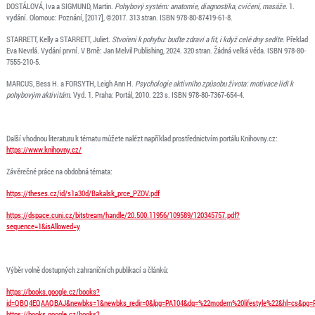
DOSTÁLOVÁ, Iva a SIGMUND, Martin.
Pohybový systém: anatomie, diagnostika, cvičení, masáže
. 1.
vydání. Olomouc: Poznání, [2017], ©2017. 313 stran. ISBN 978-80-87419-61-8.
STARRETT, Kelly a STARRETT, Juliet.
Stvořeni k pohybu: buďte zdraví a fit, i když celé dny sedíte
. Překlad
Eva Nevrlá. Vydání první. V Brně: Jan Melvil Publishing, 2024. 320 stran. Žádná velká věda. ISBN 978-80-
7555-210-5.
MARCUS, Bess H. a FORSYTH, Leigh Ann H.
Psychologie aktivního způsobu života: motivace lidí k
pohybovým aktivitám
. Vyd. 1. Praha: Portál, 2010. 223 s. ISBN 978-80-7367-654-4.
Další vhodnou literaturu k tématu můžete nalézt například prostřednictvím portálu Knihovny.cz:
https://www.knihovny.cz/
Závěrečné práce na obdobná témata:
https://theses.cz/id/s1a30d/Bakalsk_prce_PZOV.pdf
https://dspace.cuni.cz/bitstream/handle/20.500.11956/109589/120345757.pdf?
sequence=1&isAllowed=y
Výběr volně dostupných zahraničních publikací a článků:
https://books.google.cz/books?
id=QBQ4EQAAQBAJ&newbks=1&newbks_redir=0&lpg=PA104&dq=%22modern%20lifestyle%22&hl=cs&pg=P
https://books.google.cz/books?