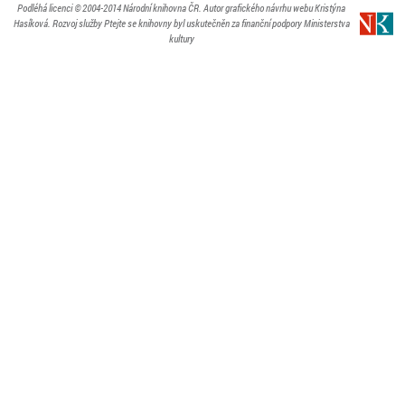
Podléhá licenci
© 2004-2014
Národní knihovna ČR
. Autor grafického návrhu webu Kristýna
Hasíková.
Rozvoj služby Ptejte se knihovny byl uskutečněn za finanční podpory Ministerstva
kultury