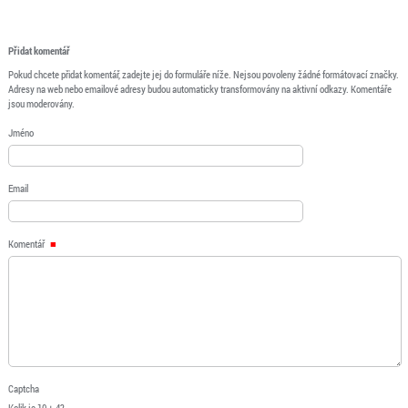
Přidat komentář
Pokud chcete přidat komentář, zadejte jej do formuláře níže. Nejsou povoleny žádné formátovací značky.
Adresy na web nebo emailové adresy budou automaticky transformovány na aktivní odkazy. Komentáře
jsou moderovány.
Jméno
Email
Komentář
Captcha
Kolik je 10 + 4?