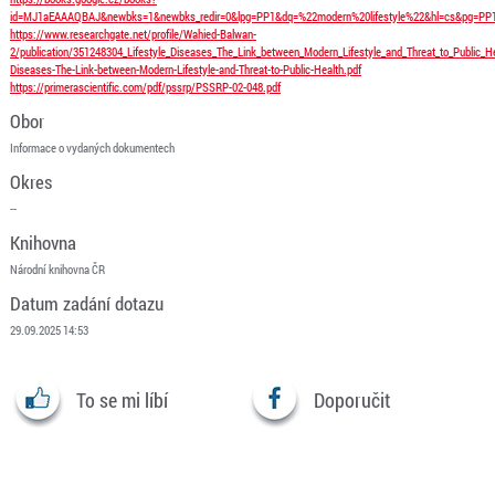
id=MJ1aEAAAQBAJ&newbks=1&newbks_redir=0&lpg=PP1&dq=%22modern%20lifestyle%22&hl=cs&pg=PP1#
https://www.researchgate.net/profile/Wahied-Balwan-
2/publication/351248304_Lifestyle_Diseases_The_Link_between_Modern_Lifestyle_and_Threat_to_Public_H
Diseases-The-Link-between-Modern-Lifestyle-and-Threat-to-Public-Health.pdf
https://primerascientific.com/pdf/pssrp/PSSRP-02-048.pdf
Obor
Informace o vydaných dokumentech
Okres
--
Knihovna
Národní knihovna ČR
Datum zadání dotazu
29.09.2025 14:53
To se mi líbí
Doporučit