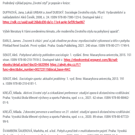
Podrobný výklad pojmu „životní styl“ je popsán v knize:
DUFFKOVÁ, Jana, Lukáš URBAN a Josef DUBSKÝ. Sociologie životního stylu. Plzeň: Vydavatelství a
nakladatelství Aleš Čeněk, 2008, s. 24. ISBN 978-80-7380-123-6. Dostupné také z:
https://ndk.cz/uuid/uuid:26bdcd30-da1c-11e4-ae4e-5ef3fc9ae867
Výběr literatury k Vámi uvedenému tématu „vliv moderního životního stylu na pohybový aparát“:
EARLS, James.
Zrozeni k chůzi: proč a jak chodíme po dvou: myofascinální výkonnost a tělo v pohybu
.
Překlad René Souček. První vydání. Praha: Grada Publishing, 2021. 240 stran. ISBN 978-80-271-1749-9.
SEKOT, Aleš.
Pohybové aktivity pohledem sociologie
. 1. vydání. Brno: Masarykova univerzita, 2015. 151
stran. ISBN 978-80-210-7918-2. Dostupné také z:
https://ebookcentral.proquest.com/lib/natl-
ebooks/detail.action?docID=5633994
,
https://aleph.nkp.cz/F/?
func=direct&doc_number=002723115&local_base=NKC
SEKOT, Aleš.
Sociologie sportu: aktuální problémy
. 1. vyd. Brno: Masarykova univerzita, 2013. 191
s. ISBN 978-80-210-6181-1.
KREJČÍ, Milada.
Aktivní životní styl a cirkadiánní preference: studijní opora k distančnímu vzdělávání
.
Praha: Vysoká škola tělesné výchovy a sportu Palestra, spol. s r.o., 2021. 62 stran. ISBN 978-80-88462-
01-9.
KREJČÍ, Milada.
Zdravotní prevence a wellness ve 21. století: studijní opora k distančnímu vzdělávání
.
Praha: Vysoká škola tělesné výchovy a sportu Palestra, spol. s r.o., 2020. 89 stran. ISBN 978-80-87723-
99-9.
ŠVAMBERK ŠAUEROVÁ, Markéta, ed. a kol.
Pohyb a prožitek v multioborovém pojetí
. Praha: Vysoká