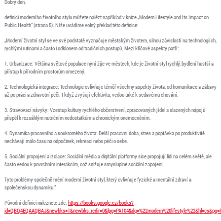
Dobrý den,
definici moderního životního stylu můžete nalézt například v knize „Modern Lifestyle and Its Impact on
Public Health“ (strana 5). Níže uvádíme volný překlad této definice:
„Moderní životní styl se ve své podstatě vyznačuje městským životem, silnou závislostí na technologiích,
rychlými rutinami a často i odklonem od tradičních postupů. Mezi klíčové aspekty patří:
1. Urbanizace: Většina světové populace nyní žije ve městech, kde je životní styl rychlý, bydlení hustší a
přístup k přírodním prostorům omezený.
2. Technologická integrace: Technologie ovlivňuje téměř všechny aspekty života, od komunikace a zábavy
až po práci a zdravotní péči. I když zvyšují efektivitu, vedou také k sedavému chování.
3. Stravovací návyky: Vzestup kultury rychlého občerstvení, zpracovaných jídel a slazených nápojů
přispěl k rozsáhlým nutričním nedostatkům a chronickým onemocněním.
4. Dynamika pracovního a soukromého života: Delší pracovní doba, stres a poptávka po produktivitě
nechávají málo času na odpočinek, rekreaci nebo péči o sebe.
5. Sociální propojení a izolace: Sociální média a digitální platformy sice propojují lidi na celém světě, ale
často vedou k povrchním interakcím, což snižuje smysluplné sociální zapojení.
Tyto problémy společně mění moderní životní styl, který ovlivňuje fyzické a mentální zdraví a
společenskou dynamiku.“
Původní definici naleznete zde:
https://books.google.cz/books?
id=QBQ4EQAAQBAJ&newbks=1&newbks_redir=0&lpg=PA104&dq=%22modern%20lifestyle%22&hl=cs&pg=P