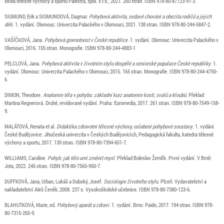
škola tělesné výchovy a sportu Palestra, spol. s r.o., 2021. 260 stran. ISBN 978-80-87723-91-3.
SIGMUND, Erik a SIGMUNDOVÁ, Dagmar.
Pohybová aktivita, sedavé chování a obezita rodičů a jejich
dětí
. 1. vydání. Olomouc: Univerzita Palackého v Olomouci, 2021. 138 stran. ISBN 978-80-244-5847-2.
VAŠÍČKOVÁ, Jana.
Pohybová gramotnost v České republice
. 1. vydání. Olomouc: Univerzita Palackého v
Olomouci, 2016. 155 stran. Monografie. ISBN 978-80-244-4883-1
PELCLOVÁ, Jana.
Pohybová aktivita v životním stylu dospělé a seniorské populace České republiky
. 1.
vydání. Olomouc: Univerzita Palackého v Olomouci, 2015. 165 stran. Monografie. ISBN 978-80-244-4750-
6
DIMON, Theodore.
Anatomie těla v pohybu: základní kurz anatomie kostí, svalů a kloubů
. Překlad
Martina Regnerová. Druhé, revidované vydání. Praha: Euromedia, 2017. 261 stran. ISBN 978-80-7549-158-
9.
MALÁTOVÁ, Renata et al.
Didaktika zdravotní tělesné výchovy, oslabení pohybové soustavy
. 1. vydání.
České Budějovice: Jihočeská univerzita v Českých Budějovicích, Pedagogická fakulta, katedra tělesné
výchovy a sportu, 2017. 130 stran. ISBN 978-80-7394-651-7.
WILLIAMS, Caroline.
Pohyb: jak tělo umí změnit mysl
. Překlad Boleslav Žemlík. První vydání. V Brně:
Jota, 2022. 245 stran. ISBN 978-80-7565-950-7.
DUFFKOVÁ, Jana, Urban, Lukáš a Dubský, Josef.
Sociologie životního stylu
. Plzeň: Vydavatelství a
nakladatelství Aleš Čeněk, 2008. 237 s. Vysokoškolské učebnice. ISBN 978-80-7380-123-6.
BLAHUTKOVÁ, Marie, ed.
Pohybový aparát a zdraví
. 1. vydání. Brno: Paido, 2017. 194 stran. ISBN 978-
80-7315-265-9.