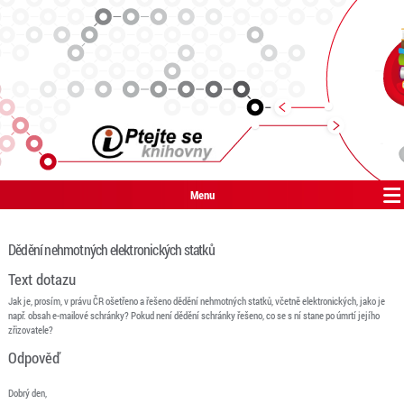
Menu
Dědění nehmotných elektronických statků
Text dotazu
Jak je, prosím, v právu ČR ošetřeno a řešeno dědění nehmotných statků, včetně elektronických, jako je
např. obsah e-mailové schránky? Pokud není dědění schránky řešeno, co se s ní stane po úmrtí jejího
zřizovatele?
Odpověď
Dobrý den,