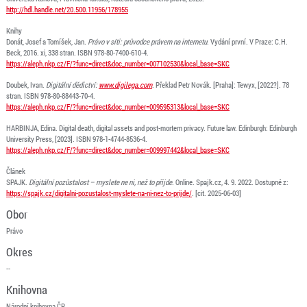
http://hdl.handle.net/20.500.11956/178955
Knihy
Donát, Josef a Tomíšek, Jan.
Právo v síti: průvodce právem na internetu
. Vydání první. V Praze: C.H.
Beck, 2016. xi, 338 stran. ISBN 978-80-7400-610-4.
https://aleph.nkp.cz/F/?func=direct&doc_number=007102530&local_base=SKC
Doubek, Ivan.
Digitální dědictví:
www.digilega.com
. Překlad Petr Novák. [Praha]: Tewyx, [2022?]. 78
stran. ISBN 978-80-88443-70-4.
https://aleph.nkp.cz/F/?func=direct&doc_number=009595313&local_base=SKC
HARBINJA, Edina. Digital death, digital assets and post-mortem privacy. Future law. Edinburgh: Edinburgh
University Press, [2023]. ISBN 978-1-4744-8536-4.
https://aleph.nkp.cz/F/?func=direct&doc_number=009997442&local_base=SKC
Článek
SPAJK.
Digitální pozůstalost – myslete ne ni, než to přijde
. Online. Spajk.cz, 4. 9. 2022. Dostupné z:
https://spajk.cz/digitalni-pozustalost-myslete-na-ni-nez-to-prijde/
. [cit. 2025-06-03]
Obor
Právo
Okres
--
Knihovna
Národní knihovna ČR