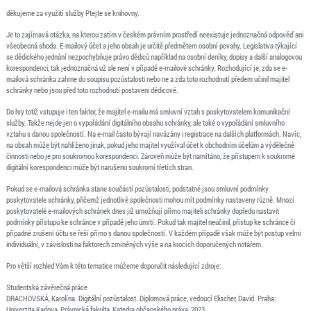
děkujeme za využití služby Ptejte se knihovny.
Je to zajímavá otázka, na kterou zatím v českém právním prostředí neexistuje jednoznačná odpověď ani
všeobecná shoda. E-mailový účet a jeho obsah je určitě předmětem osobní povahy. Legislativa týkající
se dědického jednání nezpochybňuje právo dědiců například na osobní deníky, dopisy a další analogovou
korespondenci, tak jednoznačná už ale není v případě e-mailové schránky. Rozhodující je, zda se e-
mailová schránka zahrne do soupisu pozůstalosti nebo ne a zda toto rozhodnutí předem učinil majitel
schránky nebo jsou před toto rozhodnutí postaveni dědicové.
Do hry totiž vstupuje i ten faktor, že majitel e-mailu má smluvní vztah s poskytovatelem komunikační
služby. Takže nejde jen o vypořádání digitálního obsahu schránky, ale také o vypořádání smluvního
vztahu s danou společností. Na e-mail často bývají navázány i registrace na dalších platformách. Navíc,
na obsah může být nahlíženo jinak, pokud jeho majitel využíval účet k obchodním účelům a výdělečné
činnosti nebo je pro soukromou korespondenci. Zároveň může být namítáno, že přístupem k soukromé
digitální korespondenci může být narušeno soukromí třetích stran.
Pokud se e-mailová schránka stane součástí pozůstalosti, podstatné jsou smluvní podmínky
poskytovatele schránky, přičemž jednotlivé společnosti mohou mít podmínky nastaveny různě. Mnozí
poskytovatelé e-mailových schránek dnes již umožňují přímo majiteli schránky dopředu nastavit
podmínky přístupu ke schránce v případě jeho úmrtí. Pokud tak majitel neučinil, přístup ke schránce či
případné zrušení účtu se řeší přímo s danou společností. V každém případě však může být postup velmi
individuální, v závislosti na faktorech zmíněných výše a na krocích doporučených notářem.
Pro větší rozhled Vám k této tematice můžeme doporučit následující zdroje:
Studentská závěrečná práce
DRACHOVSKÁ, Karolína. Digitální pozůstalost. Diplomová práce, vedoucí Elischer, David. Praha:
Univerzita Karlova, Právnická fakulta, Katedra občanského práva, 2023.