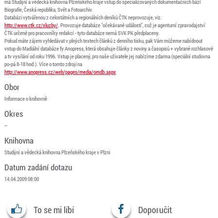
má Studijní a vědecká knihovna Plzeňského kraje vstup do specializovaných dokumentačních bází
Biografie, Česká republika, Svět a Fotoarchiv.
Databázi vytvářenou z celostátních a regionálních deníků ČTK neprovozuje, viz.
http://www.ctk.cz/sluzby/
. Provozuje databáze "očekávané události", což je agenturní zpravodajství
ČTK určené pro pracovníky redakcí - tyto databáze nemá SVK PK předplaceny.
Pokud máte zájem vyhledávat v plných textech článků z denního tisku, pak Vám můžeme nabídnout
vstup do Madiální databáze fy Anopress, která obsahuje články z noviny a časopisů + vybrané rozhlasové
a tv vysílání od roku 1996. Vstup je placený, pro naše uživatele jej nabízíme zdarma (speciální studovna
po-pá 8-18 hod.). Více o tomto zdroji na
http://www.anopress.cz/web/pages/media/omdb.aspx
Obor
Informace o knihovně
Okres
--
Knihovna
Studijní a vědecká knihovna Plzeňského kraje v Plzni
Datum zadání dotazu
14.04.2009 08:00
To se mi líbí
Doporučit