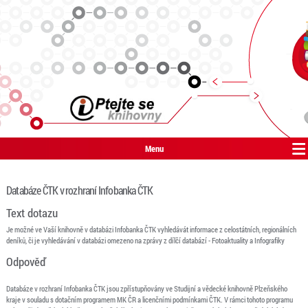
Menu
Databáze ČTK v rozhraní Infobanka ČTK
Text dotazu
Je možné ve Vaší knihovně v databázi Infobanka ČTK vyhledávát informace z celostátních, regionálních
deníků, či je vyhledávání v databázi omezeno na zprávy z dílčí databází - Fotoaktuality a Infografiky
Odpověď
Databáze v rozhraní Infobanka ČTK jsou zpřístupňovány ve Studijní a vědecké knihovně Plzeňského
kraje v souladu s dotačním programem MK ČR a licenčními podmínkami ČTK. V rámci tohoto programu