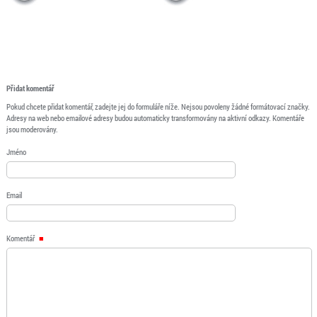
Přidat komentář
Pokud chcete přidat komentář, zadejte jej do formuláře níže. Nejsou povoleny žádné formátovací značky.
Adresy na web nebo emailové adresy budou automaticky transformovány na aktivní odkazy. Komentáře
jsou moderovány.
Jméno
Email
Komentář