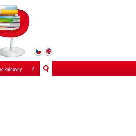
ro knihovny
f