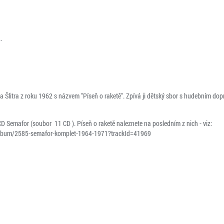
.
 a Šlitra z roku 1962 s názvem "Píseň o raketě". Zpívá ji dětský sbor s hudebním d
D Semafor (soubor 11 CD ). Píseň o raketě naleznete na posledním z nich - viz:
album/2585-semafor-komplet-1964-1971?trackId=41969