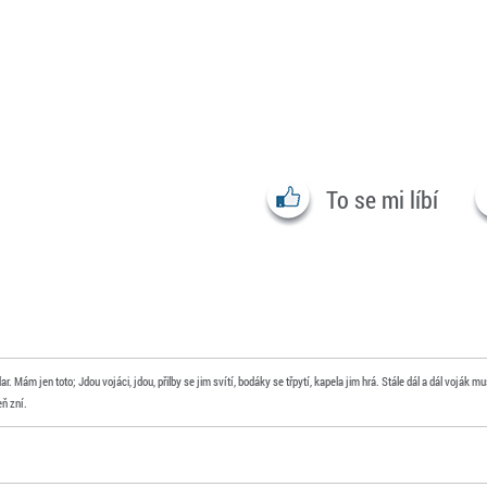
To se mi líbí
. Mám jen toto; Jdou vojáci, jdou, přilby se jim svítí, bodáky se třpytí, kapela jim hrá. Stále dál a dál voják musí 
eň zní.