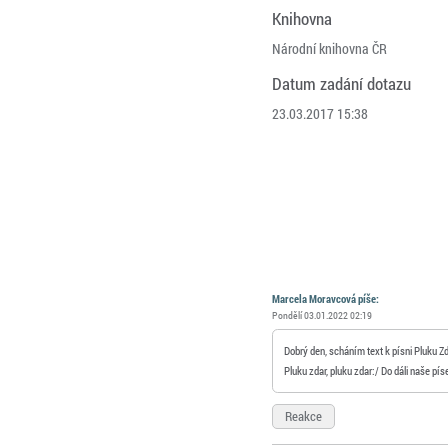
Knihovna
Národní knihovna ČR
Datum zadání dotazu
23.03.2017 15:38
Marcela Moravcová píše:
Pondělí 03.01.2022 02:19
Dobrý den, scháním text k písni Pluku Zdar
Pluku zdar, pluku zdar:/ Do dáli naše pís
Reakce