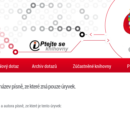
Nový dotaz
Archiv dotazů
Zúčastněné knihovny
P
 název písně, ze které zná pouze úryvek.
 a autora písně, ze které je tento úryvek: