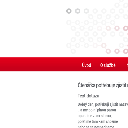
Úvod
O službě
Čtenářka potřebuje zjistit
Text dotazu
Dobrý den, potřebuji zjistit název
...a my po ní plnou parou
opustíme zemi starou,
poletíme tam kam chceme,
nebojte se nespadneme,