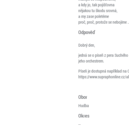
a kdy jo, tak pojišťovna
nějakou tu škodu srovná,
a my zase poletéme
proč, proč, protože se nebojíme ..
Odpověď
Dobrý den,
jedná se o píseň z pera Suchého
jeho orchestrem.
Píseň je dostupná například na C
https://www.supraphonline.cz/
Obor
Hudba
Okres
--