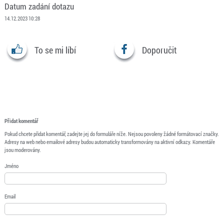
Datum zadání dotazu
14.12.2023 10:28
To se mi líbí
Doporučit
Přidat komentář
Pokud chcete přidat komentář, zadejte jej do formuláře níže. Nejsou povoleny žádné formátovací značky.
Adresy na web nebo emailové adresy budou automaticky transformovány na aktivní odkazy. Komentáře
jsou moderovány.
Jméno
Email