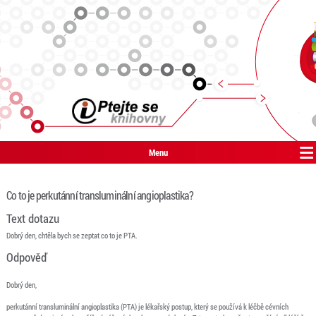
Menu
Co to je perkutánní transluminální angioplastika?
Text dotazu
Dobrý den, chtěla bych se zeptat co to je PTA.
Odpověď
Dobrý den,
perkutánní transluminální angioplastika (PTA) je lékařský postup, který se používá k léčbě cévních