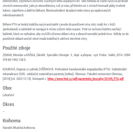
onemocnění, zejména k rozšíření zúžených nebo ucpaných cév. Tato metoda se často využívá při léčbě
cévních onemocnění, jako je ateroskleróza, což je stav, při kterém se v cévách hromadí plaky tvořené
tukem, vápníkem a dalšími látkami, fibromuskulární dysplazii nebo stavy po opakovaných
mikrotraumatech.
Během PTA se tenká trubička nazývaná katétr zavede do postižené cévy skrz malý řez v kůži
(perkutánně) a následně se naviguje k místu zúžení nebo ucpaní. Poté se na konci katétru nachází
balónek, který se nafoukne, aby rozšířil zúženou oblast cévy a obnovil normální průtok krve. Někdy se do
postižené oblasti umístí stent (malá trubička) k udržení otevřené cévy.
Použité zdroje
ZEMAN, Miroslav a KRŠKA, Zdeněk. Speciální chirurgie. 3., dopl. a přeprac. vyd. Praha : Galén, 2014. ISBN
978-80-7492-128-5.
KOUBOVÁ, Dagmar a Ludmila ZVĚŘINOVÁ. Perkutánní transluminální angioplastika (PTA): Subintimální
rekanalizace (SIR) : edukační materiál pro pacienty [online]. Olomouc: Fakultní nemocnice Olomouc,
[2015] [cit. 2023-12-15]. Dostupné z:
https://www.fnol.cz/pdf/pacientske_brozurky/2CHIR_PTA.pdf
Obor
Lékařství
Okres
--
Knihovna
Národní lékařská knihovna