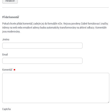
Reakce
Přidat komentář
Pokud chcete přidat komentář, zadejte jej do formuláře níže. Nejsou povoleny žádné formátovací značky.
Adresy na web nebo emailové adresy budou automaticky transformovány na aktivní odkazy. Komentáře
jsou moderovány.
Jméno
Email
Komentář
Captcha