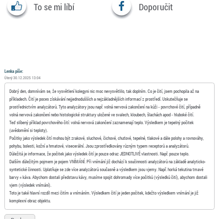
To se mi líbí
Doporučit
Lenka píše:
Úterý 30.12.2025 13:04
Dobrý den, domnívám se, že vysvětlení kolegyni nic moc nevysvětlilo, tak doplním. Co je čití, jsem pochopila až na
příkladech. Čití je poces získávání nejjednodušších a nejzákladnějších informací z prostředí. Uskutečňuje se
prostřednictvím analyzátorů. Tyto analyzátory jsou např. volná nervová zakončení na kůži - povrchové čití, případně
volná nervová zakončení nebo histologické struktury uložené ve svalech, kloubech, šlachách apod - hluboké čití.
Teď slíbený příklad povrchového čití: volná nervová zakončení zaznamenají teplo. Výsledkem je tepelný počitek
(uvědomění si teploty).
Počitky jako výsledek čití mohou být zrakové, sluchové, čichové, chuťové, tepelné, tlakové a dále polohy a rovnováhy,
pohybu, bolesti, kožní a hmatové, visecerální. Jsou zprostředkovány různým typem receptorů a analyzátorů.
Důležitá je informace, že počitek jako výsledek čití je pouze odraz JEDNOTLIVÉ vlastnosti. Např. pouze teplo.
Dalším důležitým pojmem je pojem VNÍMÁNÍ. Při vnímání již dochází k součinnosti analyzátorů na základě analyticko-
syntetické činnosti. Uplatňuje se zde více analyzátorů současně a výsledkem jsou vjemy. Např. horká tekutina tmavé
barvy = káva. Abychom dostali představu kávy, musíme spojit dohromady více počitků (výsledků čití), abychom dostali
vjem (výsledek vnímání).
Toto je také hlavní rozdíl mezi čitím a vnímáním. Výsledkem čití je jeden počitek, kdežto výsledkem vnímání je již
komplexní obraz objektu.