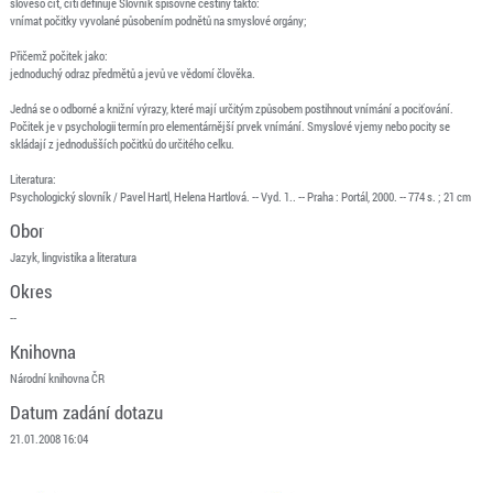
sloveso čít, číti definuje Slovník spisovné češtiny takto:
vnímat počitky vyvolané působením podnětů na smyslové orgány;
Přičemž počitek jako:
jednoduchý odraz předmětů a jevů ve vědomí člověka.
Jedná se o odborné a knižní výrazy, které mají určitým způsobem postihnout vnímání a pociťování.
Počitek je v psychologii termín pro elementárnější prvek vnímání. Smyslové vjemy nebo pocity se
skládají z jednodušších počitků do určitého celku.
Literatura:
Psychologický slovník / Pavel Hartl, Helena Hartlová. -- Vyd. 1.. -- Praha : Portál, 2000. -- 774 s. ; 21 cm
Obor
Jazyk, lingvistika a literatura
Okres
--
Knihovna
Národní knihovna ČR
Datum zadání dotazu
21.01.2008 16:04