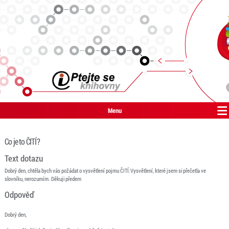
Menu
Co je to ČITÍ?
Text dotazu
Dobrý den, chtěla bych vás požádat o vysvětlení pojmu ČITÍ.Vysvětlení, které jsem si přečetla ve
slovníku, nerozumím. Děkuji předem
Odpověď
Dobrý den,