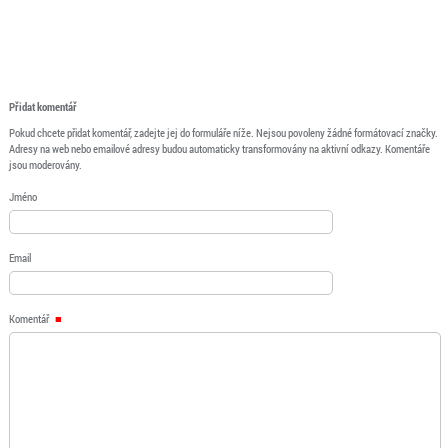
Přidat komentář
Pokud chcete přidat komentář, zadejte jej do formuláře níže. Nejsou povoleny žádné formátovací značky.
Adresy na web nebo emailové adresy budou automaticky transformovány na aktivní odkazy. Komentáře
jsou moderovány.
Jméno
Email
Komentář