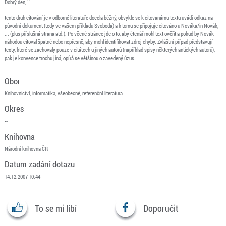
Dobrý den, ¨
tento druh citování je v odborné literatuře docela běžný, obvykle se k citovanámu textu uvádí odkaz na
původní dokument (tedy ve vašem příkladu Svoboda) a k tomu se připojuje citováno u Nováka/in Novák,
... (plus příslušná strana atd.). Po věcné stránce jde o to, aby čtenář mohl text ověřit a pokud by Novák
náhodou citoval špatně nebo nepřesně, aby mohl identifikovat zdroj chyby. Zvláštní případ představují
texty, které se zachovaly pouze v citátech u jiných autorů (například spisy některých antických autorů),
pak je konvence trochu jiná, opírá se většinou o zavedený úzus.
Obor
Knihovnictví, informatika, všeobecné, referenční literatura
Okres
--
Knihovna
Národní knihovna ČR
Datum zadání dotazu
14.12.2007 10:44
To se mi líbí
Doporučit