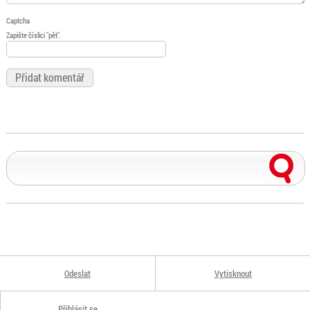
Captcha
Zapište číslici "pět".
Odeslat
Vytisknout
Přihlásit se