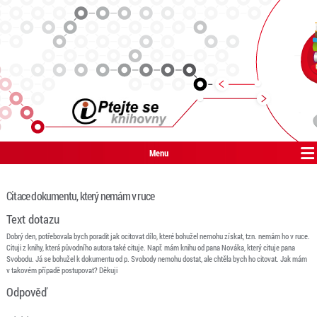
Menu
Citace dokumentu, který nemám v ruce
Text dotazu
Dobrý den, potřebovala bych poradit jak ocitovat dílo, které bohužel nemohu získat, tzn. nemám ho v ruce.
Cituji z knihy, která původního autora také cituje. Např. mám knihu od pana Nováka, který cituje pana
Svobodu. Já se bohužel k dokumentu od p. Svobody nemohu dostat, ale chtěla bych ho citovat. Jak mám
v takovém případě postupovat? Děkuji
Odpověď