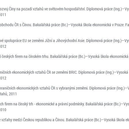
ozvoj Číny na pozadí vztahů ve světovém hospodářství. Diplomová práce (Ing.)—Vy
2011
o obchodu ČR s Čínou. Bakalářská práce (Bc.)—Vysoká škola ekonomická v Praze. F
ové spolupráce EU se zeměmi Jižní a Jihovýchodní Asie. Diplomová práce (Ing.)—V
2012
í českých firem na čínském trhu. Bakalářská práce (Bc.)—Vysoká škola ekonomická
aničních ekonomických vztahů ČR se zeměmi BRIC. Diplomová práce (Ing.)—Vysoká 
2012
hraničních ekonomických vztahů ČR s vybranými zeměmi. Diplomová práce (Ing.)—
ztahů, 2011
ch firem na čínský trh - ekonomické a právní podmínky. Bakalářská práce (Bc.)—Vy
2010
e vzťahy medzi Českou republikou a Čínou. Bakalářská práce (Bc.)—Vysoká škola e