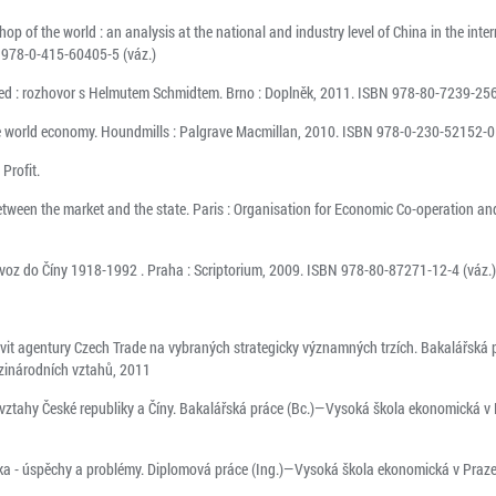
p of the world : an analysis at the national and industry level of China in the intern
 978-0-415-60405-5 (váz.)
ed : rozhovor s Helmutem Schmidtem. Brno : Doplněk, 2011. ISBN 978-80-7239-256-
e world economy. Houndmills : Palgrave Macmillan, 2010. ISBN 978-0-230-52152-0 
Profit.
etween the market and the state. Paris : Organisation for Economic Co-operation 
ývoz do Číny 1918-1992 . Praha : Scriptorium, 2009. ISBN 978-80-87271-12-4 (váz.)
vit agentury Czech Trade na vybraných strategicky významných trzích. Bakalářská
zinárodních vztahů, 2011
ztahy České republiky a Číny. Bakalářská práce (Bc.)—Vysoká škola ekonomická v
ika - úspěchy a problémy. Diplomová práce (Ing.)—Vysoká škola ekonomická v Praze