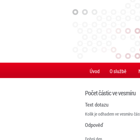
Úvod
O službě
Počet částic ve vesmíru
Text dotazu
Kolik je odhadem ve vesmíru čás
Odpověď
Dobrý den,
