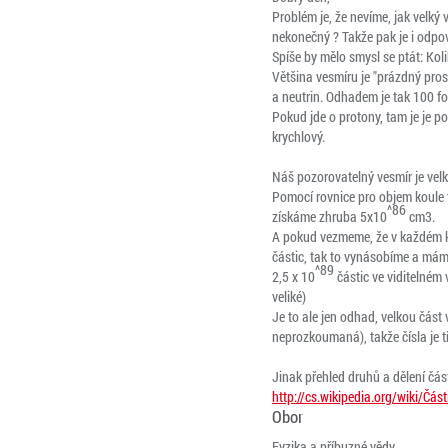
Problém je, že nevíme, jak velký
nekonečný ? Takže pak je i odpo
Spíše by mělo smysl se ptát: Kolik
Většina vesmíru je "prázdný prost
a neutrin. Odhadem je tak 100 fo
Pokud jde o protony, tam je je po
krychlový.

Náš pozorovatelný vesmír je velký 
Pomocí rovnice pro objem koule 
^86
získáme zhruba 5x10
 cm3.

A pokud vezmeme, že v každém k
částic, tak to vynásobíme a máme
^89
2,5 x 10
 částic ve viditelném 
veliké)

Je to ale jen odhad, velkou část 
neprozkoumaná), takže čísla je t
http://cs.wikipedia.org/wiki/Část
Obor
Fyzika a příbuzné vědy