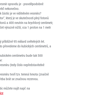
 vesmír opravdu je - pravděpodobně

věď nekonečno.

 částic je ve viditelném vesmíru?

or", který je ve skutečnosti plný fotonů

tonů a 400 neutrin na krychlový centimetr,

čet výrazně nižší, cca 1 proton na 1 metr

přibližně 95 miliard světelných let.

to převedeme do kubických centimetrů, a

ubickém centimetru bude tak 500

:

vesmíru (tedy číslo nepředstavitelně

vesmíru tvoří tzv. temná hmota (značně

řeba brát se značnou rezervou.

ice