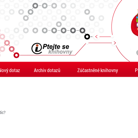
Nový dotaz
Archiv dotazů
Zúčastněné knihovny
P
tic?