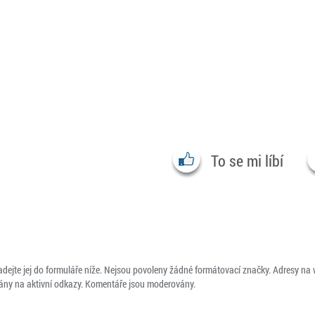
To se mi líbí
adejte jej do formuláře níže. Nejsou povoleny žádné formátovací značky. Adresy na
ny na aktivní odkazy. Komentáře jsou moderovány.