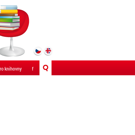
ro knihovny
f