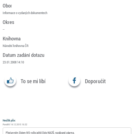
Obor
Informace o vydaných dokumentech
Okres
--
Knihovna
Národní knihovna ČR
Datum zadání dotazu
23.01.2008 14:10
To se mi líbí
Doporučit
Henžlík píše:
Pondělí 14.12.2015 16:32
Před prvním číslem MS vyšlo ještě číslo NULTÉ, rozdávané zdarma.