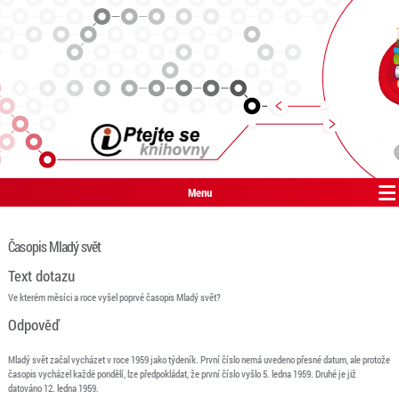
Menu
Časopis Mladý svět
Text dotazu
Ve kterém měsíci a roce vyšel poprvé časopis Mladý svět?
Odpověď
Mladý svět začal vycházet v roce 1959 jako týdeník. První číslo nemá uvedeno přesné datum, ale protože
časopis vycházel každé pondělí, lze předpokládat, že první číslo vyšlo 5. ledna 1959. Druhé je již
datováno 12. ledna 1959.