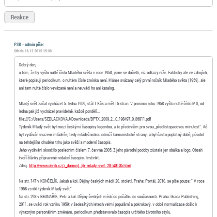
Reakce
PSK - admin píše:
Středa 16.12.2015 15:08
Dobrý den,
o tom, že by vyšlo nulté číslo Mladého světa v roce 1958, jsme se dočetli, viz odkazy níže. Fakticky ale ve zdrojích,
které popisují periodikum, o nultém čísle zmínka není. Máme svázaný celý první ročník Mladého světa (1959), ale
ani tam nulté číslo vevázané není a neuvádí ho ani katalog.
Mladý svět začal vycházet 5. ledna 1959, stál 1 Kčs a měl 16 stran. V prosinci roku 1958 vyšlo nulté číslo MS, od
ledna pak již vycházel pravidelně, každé pondělí...
file:///C:/Users/SEDLACKOVAJ/Downloads/BPTX_2009_2__0_198497_0_86811.pdf
Týdeník Mladý svět byl mezi českými časopisy legendou, a to především pro svou „předlistopadovou minulost". Ač
byl vydáván svazem mládeže, tedy mládežnickou odnoží komunistické strany, a byl často poplatný době, působil
na tehdejším chudém trhu jako svěží a moderní časopis.
Jeho vydávání skončilo posledním číslem 7. června 2005. Z jeho původní podoby zůstala jen obálka a logo. Obsah
tvoří články připravené redakcí časopisu Instinkt.
Zdroj:
http://www.denik.cz/z_domov[…]ik-mlady-svet-20140105.html
Na str. 147 v KONČELÍK, Jakub a kol. Dějiny českých médií 20. století. Praha: Portál, 2010. se píše pouze: " V roce
1958 vznikl týdeník Mladý svět."
Na str. 293 v BEDNAŘÍK, Petr a kol. Dějiny českých médií od počátku do současnosti. Praha: Grada Publishing,
2011. se uvádí rok vzniku 1959; v šedesátých letech velmi populární a pokrokový, v době normalizace došlo k
výrazným personálním změnám, periodikum představovalo časopis určitého životního stylu.