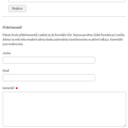
Reakce
Přidat komentář
Pokud chcete přidat komentář, zadejte jej do formuláře níže. Nejsou povoleny žádné formátovací značky.
Adresy na web nebo emailové adresy budou automaticky transformovány na aktivní odkazy. Komentáře
jsou moderovány.
Jméno
Email
Komentář