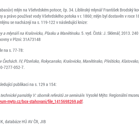
Rabasův) mlýn na Všehrdském potoce, čp. 34. Liblínský mlynář František Brodský ko
y a právo používat vody Všehrdského potoka v r. 1860; mlýn byl dostavěn v roce 18
ýnu se nacházejí na s. 119-122 v následující knize:
y a mlynáři na Kralovicku, Plasku a Manětínsku
. 5. vyd. Čistá: J. Sklenář, 2013. 240
ihovny v Plzni: 31A73148
e na s. 77-78:
v Čechách. IV, Plzeňsko, Rokycansko, Kralovicko, Manětínsko, Přešticko, Klatovsk
 80-7277-052-7.
edující publikaci na s. 129 a 154:
technické památky V: sborník referátů ze semináře
. Vysoké Mýto: Regionální muse
zeum-myto.cz/box-stahovani/file_1415698269.pdf
.
NK, databáze HÚ AV ČR, JIB