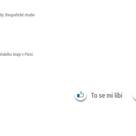
dy. Biografické studie
ňského kraje v Plzni
To se mi líbí