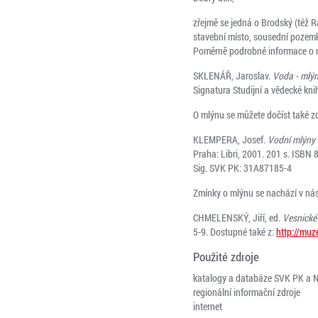
zřejmě se jedná o Brodský (též 
stavební místo, sousední pozemk
Poměrně podrobné informace o ml
SKLENÁŘ, Jaroslav.
Voda - mlýn
Signatura Studijní a vědecké kn
O mlýnu se můžete dočíst také zd
KLEMPERA, Josef.
Vodní mlýny 
Praha: Libri, 2001. 201 s. ISBN
Sig. SVK PK: 31A87185-4
Zmínky o mlýnu se nachází v násl
CHMELENSKÝ, Jiří, ed.
Vesnické 
5-9. Dostupné také z:
http://mu
Použité zdroje
katalogy a databáze SVK PK a 
regionální informační zdroje
internet