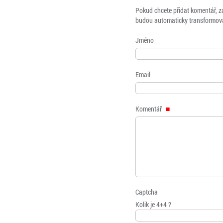
Pokud chcete přidat komentář, z
budou automaticky transformová
Jméno
Email
Komentář
Captcha
Kolik je 4+4 ?