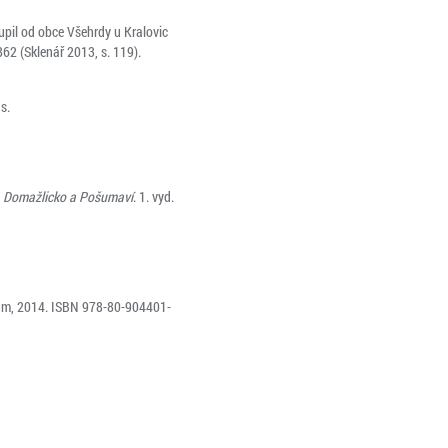
upil od obce Všehrdy u Kralovic
62 (Sklenář 2013, s. 119).
 s.
o, Domažlicko a Pošumaví
. 1. vyd.
um, 2014. ISBN 978-80-904401-