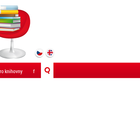
ro knihovny
f