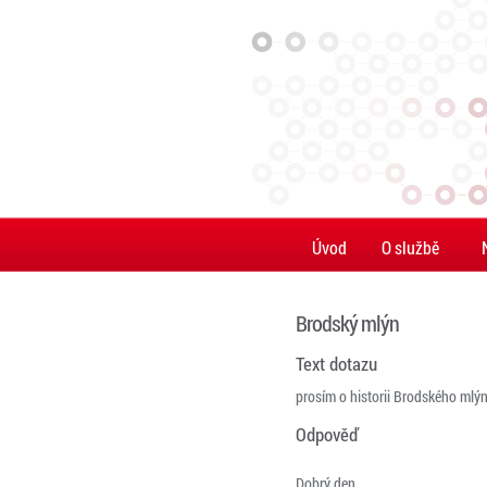
Úvod
O službě
Brodský mlýn
Text dotazu
prosím o historii Brodského mlý
Odpověď
Dobrý den,