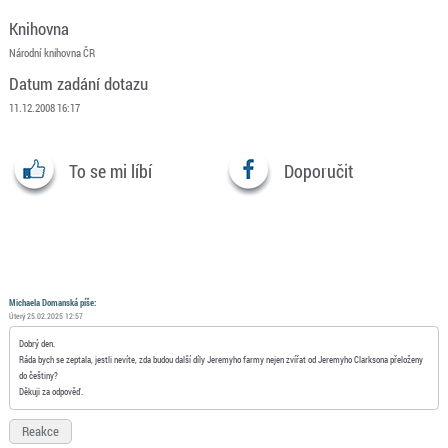
Knihovna
Národní knihovna ČR
Datum zadání dotazu
11.12.2008 16:17
To se mi líbí
Doporučit
Michaela Domanská píše:
Úterý 25.02.2025 12:57
Dobrý den.
Ráda bych se zeptala, jestli nevíte, zda budou další díly Jeremyho farmy nejen zvířat od Jeremyho Clarksona přeloženy
do češtiny?
Děkuji za odpověď.
Reakce