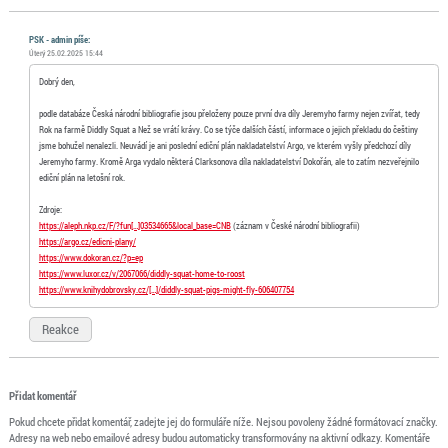
PSK - admin píše:
Úterý 25.02.2025 15:44
Dobrý den,
podle databáze Česká národní bibliografie jsou přeloženy pouze první dva díly Jeremyho farmy nejen zvířat, tedy
Rok na farmě Diddly Squat a Než se vrátí krávy. Co se týče dalších částí, informace o jejich překladu do češtiny
jsme bohužel nenalezli. Neuvádí je ani poslední ediční plán nakladatelství Argo, ve kterém vyšly předchozí díly
Jeremyho farmy. Kromě Arga vydalo některá Clarksonova díla nakladatelství Dokořán, ale to zatím nezveřejnilo
ediční plán na letošní rok.
Zdroje:
https://aleph.nkp.cz/F/?fun[…]03534665&local_base=CNB
(záznam v České národní bibliografii)
https://argo.cz/edicni-plany/
https://www.dokoran.cz/?p=ep
https://www.luxor.cz/v/2067066/diddly-squat-home-to-roost
https://www.knihydobrovsky.cz/[…]/diddly-squat-pigs-might-fly-606407754
Reakce
Přidat komentář
Pokud chcete přidat komentář, zadejte jej do formuláře níže. Nejsou povoleny žádné formátovací značky.
Adresy na web nebo emailové adresy budou automaticky transformovány na aktivní odkazy. Komentáře