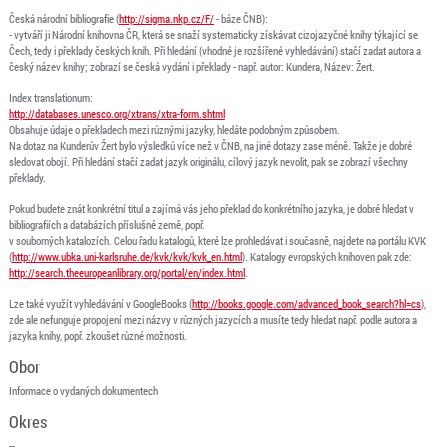
Česká národní bibliografie (
http://sigma.nkp.cz/F/
- báze ČNB):
- vytváří ji Národní knihovna ČR, která se snaží systematicky získávat cizojazyčné knihy týkající se
Čech, tedy i překlady českých knih. Při hledání (vhodné je rozšířené vyhledávání) stačí zadat autora a
český název knihy; zobrazí se česká vydání i překlady - např. autor: Kundera, Název: Žert.
Index translationum:
http://databases.unesco.org/xtrans/xtra-form.shtml
Obsahuje údaje o překladech mezi různými jazyky, hledáte podobným způsobem.
Na dotaz na Kunderův Žert bylo výsledků více než v ČNB, na jiné dotazy zase méně. Takže je dobré
sledovat obojí. Při hledání stačí zadat jazyk originálu, cílový jazyk nevolit, pak se zobrazí všechny
překlady.
Pokud budete znát konkrétní titul a zajímá vás jeho překlad do konkrétního jazyka, je dobré hledat v
bibliografiích a databázích příslušné země, popř.
v souborných katalozích. Celou řadu katalogů, které lze prohledávat i současně, najdete na portálu KVK
(
http://www.ubka.uni-karlsruhe.de/kvk/kvk/kvk_en.html
). Katalogy evropských knihoven pak zde:
http://search.theeuropeanlibrary.org/portal/en/index.html
.
Lze také využít vyhledávání v GoogleBooks (
http://books.google.com/advanced_book_search?hl=cs
),
zde ale nefunguje propojení mezi názvy v různých jazycích a musíte tedy hledat např. podle autora a
jazyka knihy, popř. zkoušet různé možnosti.
Obor
Informace o vydaných dokumentech
Okres
--