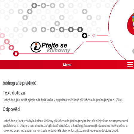
Menu
bibliografie překladů
Text dotazu
Dobrý den, jak se dá zjistit, zda byla kniha v orgininále v češtině přeložena do jiného jazyka? Děkuji.
Odpověď
Dobrý den, zjistit, zda byla kniha z češtiny přeložena do jiného jazyka lze, ale zřejmě ne se stoprocentní
spolehlivostí. Údaje o tom shromažďují různé databáze a katalogy, které mají různou metodiku práce a
nakonec všechno závisí na tom, zda vydavatelé tituly ohlašují, zda instituce údaj dostane apod.