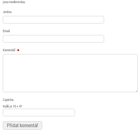
jsou moderovány.
Jméno
Email
Komentář
Captcha
Kolik je 10 + 4?