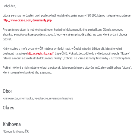
Dobrý den,
citace se u nás nejčastěji tvoří podle aktuálně platného znění normy ISO 690, kterou naleznete na adrese
http://www.citace.com/dokumenty.php
.
Pro správnou citaci je nutné citovat jeden konkrétní dokument (knihu, periodikum, článek, webovou
stránku, e-mailovou korespondenci, apod.), tedy ve vašem případě záleží na tom, které vydání chcete
citovat.
Knihy stařec a moře vydané v ČR můžete vyhledat např. v České národní bibliografii, která je volně
dostupná na adrese
http://aleph.nkp.cz/F
, báze ČNB. Pokud zde zadáte do vyhledávací ho pole "Název"
"stařec a moře" a zvolíte druh dokumentu "Knihy" , zobrazí se Vám záznamy této knihy v různých vydání.
Poté si některé z nich můžete vybrat a ocitovat. Jako pomůcku pro citování můžete využít odkaz "citace",
který naleznete o konkrétního záznamu.
Obor
Knihovnictví, informatika, všeobecné, referenční literatura
Okres
--
Knihovna
Národní knihovna ČR