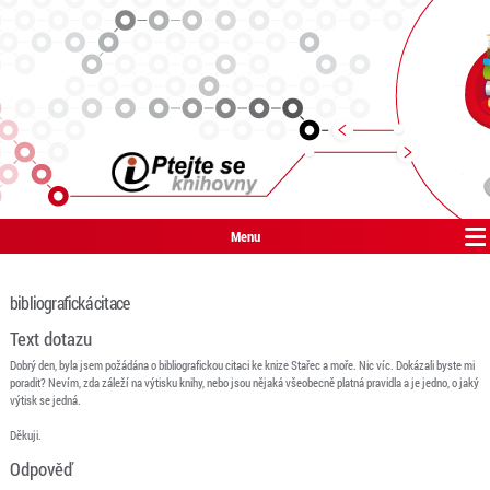
Menu
bibliografická citace
Text dotazu
Dobrý den, byla jsem požádána o bibliografickou citaci ke knize Stařec a moře. Nic víc. Dokázali byste mi
poradit? Nevím, zda záleží na výtisku knihy, nebo jsou nějaká všeobecně platná pravidla a je jedno, o jaký
výtisk se jedná.
Děkuji.
Odpověď