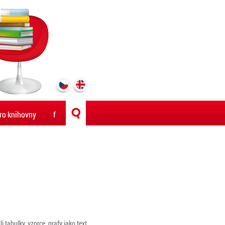
ro knihovny
f
tabulky, vzorce, grafy jako text,