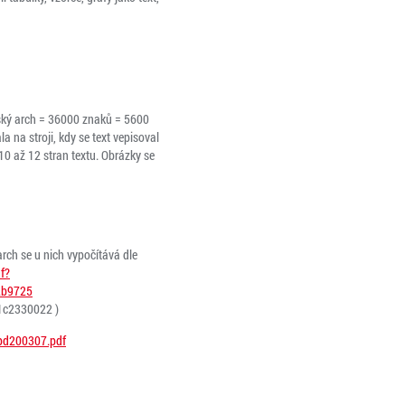
orský arch = 36000 znaků = 5600
 na stroji, kdy se text vepisoval
0 až 12 stran textu. Obrázky se
arch se u nich vypočítává dle
f?
2b9725
1c2330022 )
/pd200307.pdf