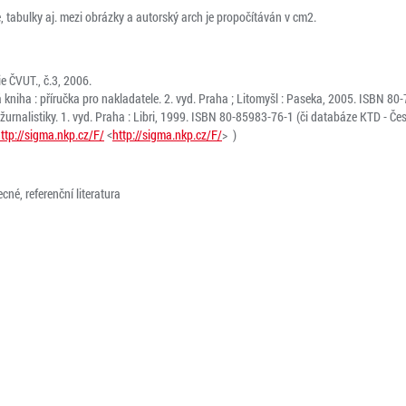
, tabulky aj. mezi obrázky a autorský arch je propočítáván v cm2.
e ČVUT., č.3, 2006.
 kniha : příručka pro nakladatele. 2. vyd. Praha ; Litomyšl : Paseka, 2005. ISBN 
žurnalistiky. 1. vyd. Praha : Libri, 1999. ISBN 80-85983-76-1 (či databáze KTD - Č
ttp://sigma.nkp.cz/F/
<
http://sigma.nkp.cz/F/
> )
cné, referenční literatura