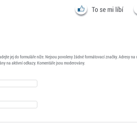
To se mi líbí
adejte jej do formuláře níže. Nejsou povoleny žádné formátovací značky. Adresy na
ny na aktivní odkazy. Komentáře jsou moderovány.