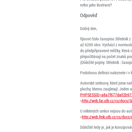
nebo jako ilustrace?
Odpověď
Dobrý den,
říjnové číslo časopisu Středník 
až 6200 slov. Vychází z normostr
do předpřipravené mřížky, která
přepočítávají na počet znaků po
(Důležité pojmy. Středník : časop
Podobnou definici naleznete i v k
Autorské smlouvy, které jsme nale
plochy, kterou zaujímají. Jeden 
PHPSESSID=a8a7f677da02b97
<
http://web.fai.utb.cz/cs/do
U některých smluv nejsou do aut
<
http://web.fmk.utb.cz/cs/docs
Důležité tedy je, jak je koncipo