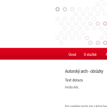
Úvod
O službě
Autorský arch - obrázky
Text dotazu
Hezky den,
Pro uvedeni poctu AA v knize byc