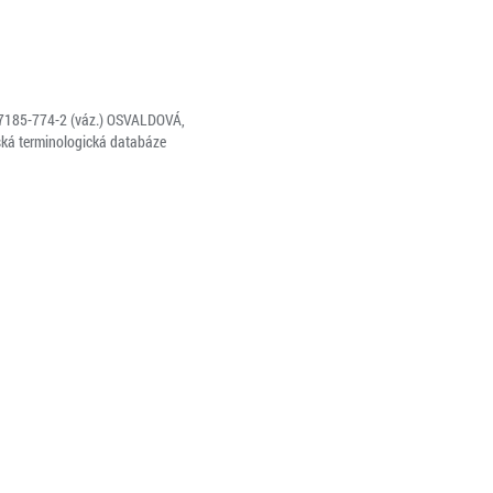
80-7185-774-2 (váz.) OSVALDOVÁ,
eská terminologická databáze