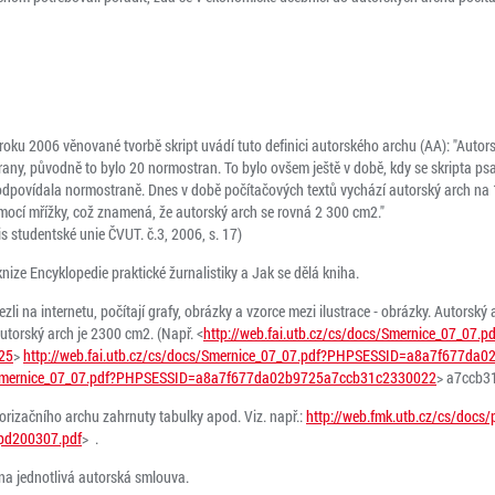
z roku 2006 věnované tvorbě skript uvádí tuto definici autorského archu (AA): "Aut
any, původně to bylo 20 normostran. To bylo ovšem ještě v době, kdy se skripta psala
 odpovídala normostraně. Dnes v době počítačových textů vychází autorský arch na 1
mocí mřížky, což znamená, že autorský arch se rovná 2 300 cm2."
is studentské unie ČVUT. č.3, 2006, s. 17)
nize Encyklopedie praktické žurnalistiky a Jak se dělá kniha.
zli na internetu, počítají grafy, obrázky a vzorce mezi ilustrace - obrázky. Autorský 
autorský arch je 2300 cm2. (Např. <
http://web.fai.utb.cz/cs/docs/Smernice_07_07.pd
25
>
http://web.fai.utb.cz/cs/docs/Smernice_07_07.pdf?PHPSESSID=a8a7f677da0
cs/Smernice_07_07.pdf?PHPSESSID=a8a7f677da02b9725a7ccb31c2330022
> a7ccb3
orizačního archu zahrnuty tabulky apod. Viz. např.:
http://web.fmk.utb.cz/cs/docs
/pd200307.pdf
> .
vána jednotlivá autorská smlouva.