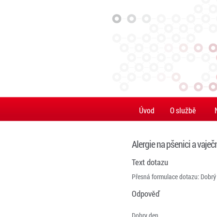
Úvod
O službě
Alergie na pšenici a vaječ
Text dotazu
Přesná formulace dotazu: Dobrý d
Odpověď
Dobry den,