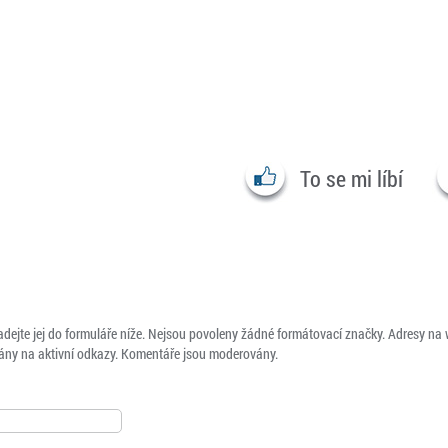
To se mi líbí
adejte jej do formuláře níže. Nejsou povoleny žádné formátovací značky. Adresy na
ny na aktivní odkazy. Komentáře jsou moderovány.