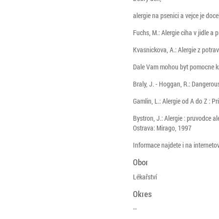
alergie na psenici a vejce je do
Fuchs, M.: Alergie ciha v jidle a 
Kvasnickova, A.: Alergie z potra
Dale Vam mohou byt pomocne k
Braly, J. - Hoggan, R.: Dangerou
Gamlin, L.: Alergie od A do Z : Pr
Bystron, J.: Alergie : pruvodce a
Ostrava: Mirago, 1997
Informace najdete i na internet
Obor
Lékařství
Okres
--