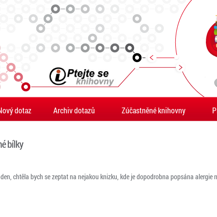
Nový dotaz
Archiv dotazů
Zúčastněné knihovny
P
né bílky
en, chtěla bych se zeptat na nejakou knizku, kde je dopodrobna popsána alergie na