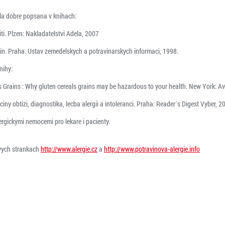
cela dobre popsana v knihach:
piti. Plzen: Nakladatelstvi Adela, 2007
vin. Praha: Ustav zemedelskych a potravinarskych informaci, 1998.
nihy:
s Grains : Why gluten cereals grains may be hazardous to your health. New York: Av
iciny obtizi, diagnostika, lecba alergii a intoleranci. Praha: Reader´s Digest Vyber, 2
lergickymi nemocemi pro lekare i pacienty.
ovych strankach
http://www.alergie.cz
a
http://www.potravinova-alergie.info