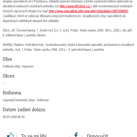
skupiny speciálních sil z Prostějova. Základní pensum informací o tomto vojskovém tělese naleznete na
oficiálních webových stránkách jednotky (viz
http://www.601skss.cz/
), dále na internetových stránkách
různých zájmových skupin (viz např.
http://www.specialista.info/view.php?cisloclanku=2007040003
).
Z publikací, které se zabývají dějinami a bojovými tradicemi čs. výsadkových, resp. speciálních sil,
doporučuji k nahlédnutí alespoň dvě základní:
ŠOLC, Jiří. Červené barety. 1. české vyd. [i.e. 2. vyd.]. Praha : Naše vojsko, 2003. 383 s., [92] s. obr. příl. :
il. (některé barev.), portréty, faksim.
MAREK, Vladimír. Hedvábný hrot : československé, české a slovenské speciální, průzkumné a výsadkové
jednotky. Vyd. 1. Praha : Naše vojsko, 2006. 223 s. : il. (převážně barev.), portréty.
Obor
Politické vědy. Vojenství
Okres
--
Knihovna
Vojenský historický ústav - knihovna
Datum zadání dotazu
06.03.2008 08:33
To se mi líbí
Doporučit