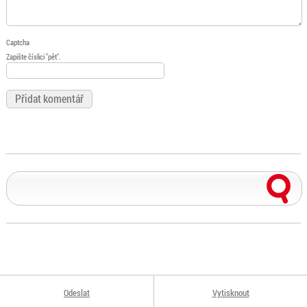
Captcha
Zapište číslici "pět".
Odeslat
Vytisknout