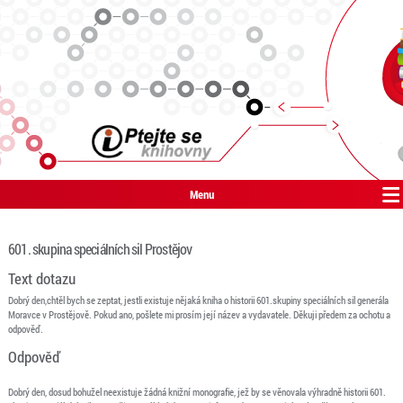
Menu
601. skupina speciálních sil Prostějov
Text dotazu
Dobrý den,chtěl bych se zeptat, jestli existuje nějaká kniha o historii 601.skupiny speciálních sil generála
Moravce v Prostějově. Pokud ano, pošlete mi prosí­m její název a vydavatele. Děkuji předem za ochotu a
odpověď.
Odpověď
Dobrý den, dosud bohužel neexistuje žádná knižní monografie, jež by se věnovala výhradně historii 601.