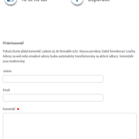
Přidat komentář
Pokud chcete přidat komentář, zadejte jej do formuláře níže. Nejsou povoleny žádné formátovací značky.
Adresy na web nebo emailové adresy budou automaticky transformovány na aktivní odkazy. Komentáře
jsou moderovány.
Jméno
Email
Komentář