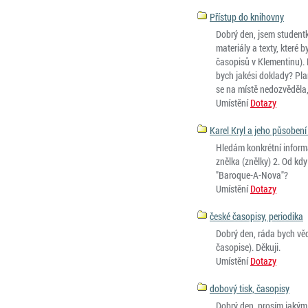
Přístup do knihovny
Dobrý den, jsem student
materiály a texty, které 
časopisů v Klementinu). 
bych jakési doklady? Pla
se na místě nedozvěděla
Umístění
Dotazy
Karel Kryl a jeho působen
Hledám konkrétní informa
znělka (znělky) 2. Od kdy
"Baroque-A-Nova"?
Umístění
Dotazy
české časopisy, periodika
Dobrý den, ráda bych věd
časopise). Děkuji.
Umístění
Dotazy
dobový tisk, časopisy
Dobrý den, prosím jakým 