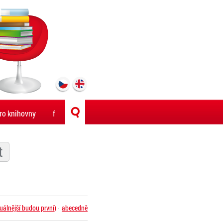
ro knihovny
f
uálnější budou první)
·
abecedně