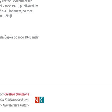
sy včetně Lexikonu české
l v roce 1970, publikoval i v
. s J. Florianem, po roce
u. Děkuji
Karla Čapka po roce 1948 měly
enci
Creative Commons
ebu Kristýna Hasíková.
y Ministerstva kultury