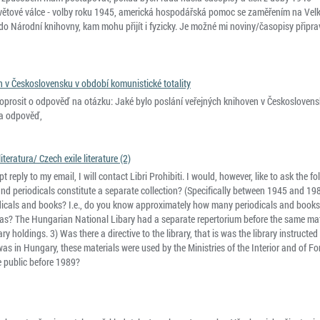
světové válce - volby roku 1945, americká hospodářská pomoc se zaměřením na Velko
o Národní knihovny, kam mohu přijít i fyzicky. Je možné mi noviny/časopisy připra
n v Československu v období komunistické totality
poprosit o odpověď na otázku: Jaké bylo poslání veřejných knihoven v Českosloven
za odpověď,
teratura/ Czech exile literature (2)
reply to my email, I will contact Libri Prohibiti. I would, however, like to ask the f
d periodicals constitute a separate collection? (Specifically between 1945 and 198
dicals and books? I.e., do you know approximately how many periodicals and books 
has? The Hungarian National Libary had a separate repertorium before the same mat
ry holdings. 3) Was there a directive to the library, that is was the library instructed
 was in Hungary, these materials were used by the Ministries of the Interior and of Fo
e public before 1989?