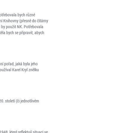
otřebovala bych různé
dní Knihovny (přesně do čítárny
l by použit NK. Potřebovala
ěla bych se připravit, abych
í pořad, jaká byla jeho
oužíval Karel Kryl znělku
 století (či jednotlivém
8, které reflektují situaci ve