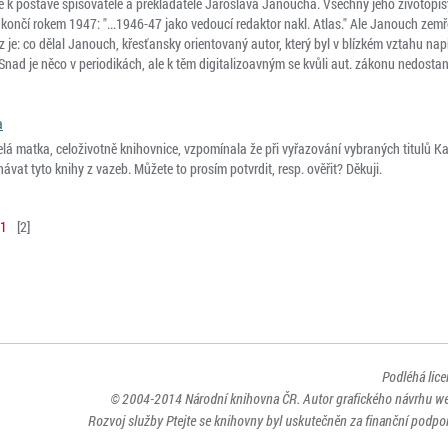
e k postavě spisovatele a překladatele Jaroslava Janoucha. Všechny jeho životopi
57 končí rokem 1947: "...1946-47 jako vedoucí redaktor nakl. Atlas." Ale Janouch zemře
z je: co dělal Janouch, křesťansky orientovaný autor, který byl v blízkém vztahu např
? Snad je něco v periodikách, ale k těm digitalizoavným se kvůli aut. zákonu nedostan
a
elá matka, celoživotně knihovnice, vzpomínala že při vyřazování vybraných titulů 
ávat tyto knihy z vazeb. Můžete to prosím potvrdit, resp. ověřit? Děkuji.
1
[
2
]
Podléhá lic
© 2004-2014
Národní knihovna ČR
. Autor grafického návrhu w
Rozvoj služby Ptejte se knihovny byl uskutečněn za finanční podpor