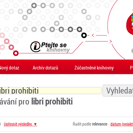
Nový dotaz
Archiv dotazů
Zúčastněné knihovny
P
ávání pro
libri prohibiti
8
Upřesnit výsledky.
Řadit podle
relevance
·
datum (nejakt