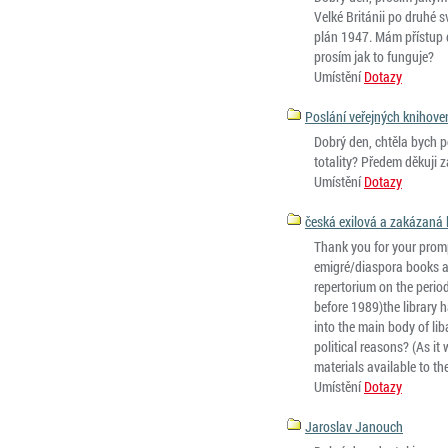
Velké Británii po druhé 
plán 1947. Mám přístup d
prosím jak to funguje?
Umístění
Dotazy
Poslání veřejných knihove
Dobrý den, chtěla bych 
totality? Předem děkuji 
Umístění
Dotazy
česká exilová a zakázaná li
Thank you for your prompt 
emigré/diaspora books an
repertorium on the perio
before 1989)the library 
into the main body of liba
political reasons? (As it
materials available to th
Umístění
Dotazy
Jaroslav Janouch