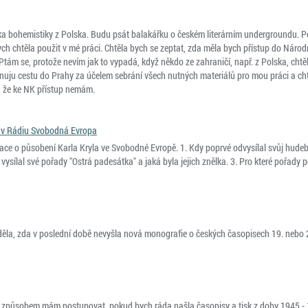
ka bohemistiky z Polska. Budu psát balakářku o českém literárním undergroundu. P
bych chtěla použit v mé práci. Chtěla bych se zeptat, zda měla bych přístup do Náro
Ptám se, protože nevím jak to vypadá, když někdo ze zahraničí, např. z Polska, chtě
nuju cestu do Prahy za účelem sebrání všech nutných materiálů pro mou práci a cht
, že ke NK přístup nemám.
í v Rádiu Svobodná Evropa
ce o působení Karla Kryla ve Svobodné Evropě. 1. Kdy poprvé odvysílal svůj hudebn
 vysílal své pořady "Ostrá padesátka" a jaká byla jejich znělka. 3. Pro které pořady p
ěla, zda v poslední době nevyšla nová monografie o českých časopisech 19. nebo 20.
způsobem mám postupovat, pokud bych ráda našla časopisy a tisk z doby 1945 - 194