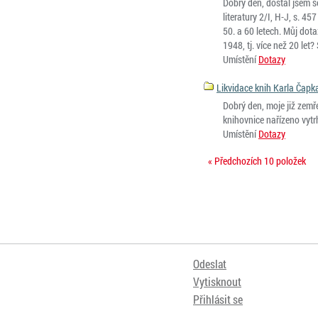
Dobrý den, dostal jsem s
literatury 2/I, H-J, s. 4
50. a 60 letech. Můj dota
1948, tj. více než 20 let
Umístění
Dotazy
Likvidace knih Karla Čapk
Dobrý den, moje již zemř
knihovnice nařízeno vytrh
Umístění
Dotazy
« Předchozích 10 položek
Odeslat
Vytisknout
Přihlásit se