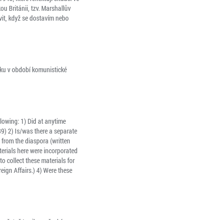
u Británii, tzv. Marshallův
vit, když se dostavím nebo
sku v období komunistické
ollowing: 1) Did at anytime
9) 2) Is/was there a separate
from the diaspora (written
erials here were incorporated
 to collect these materials for
reign Affairs.) 4) Were these