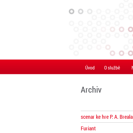
Úvod
O službě
Archiv
scenar ke hre P. A. Breala
Furiant