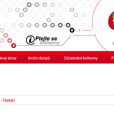
Nový dotaz
Archiv dotazů
Zúčastněné knihovny
P
 - Husari