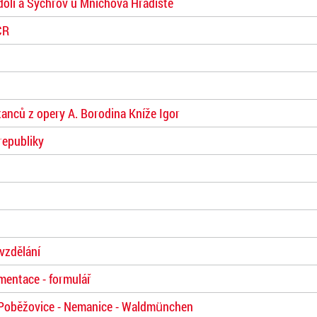
odolí a Sychrov u Mnichova Hradiště
CR
anců z opery A. Borodina Kníže Igor
republiky
vzdělání
mentace - formulář
 Poběžovice - Nemanice - Waldmünchen