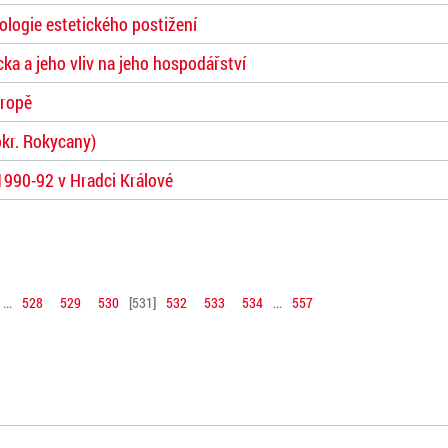
ologie estetického postižení
ka a jeho vliv na jeho hospodářství
vropě
(okr. Rokycany)
1990-92 v Hradci Králové
...
528
529
530
[
531
]
532
533
534
...
557