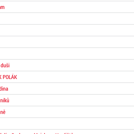
nam
 duši
RIK POLÁK
dina
vníků
ině