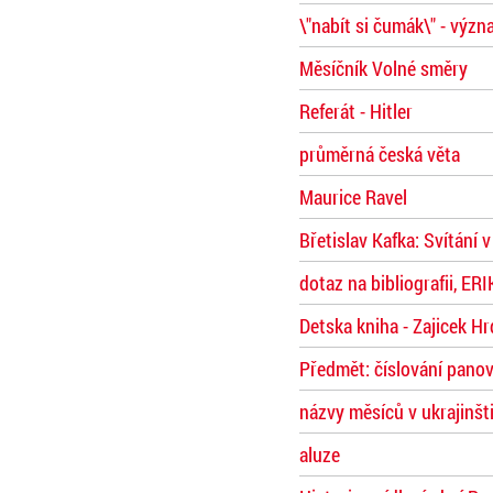
\"nabít si čumák\" - výz
Měsíčník Volné směry
Referát - Hitler
průměrná česká věta
Maurice Ravel
Břetislav Kafka: Svítání v
dotaz na bibliografii, E
Detska kniha - Zajicek Hr
Předmět: číslování pano
názvy měsíců v ukrajinšt
aluze