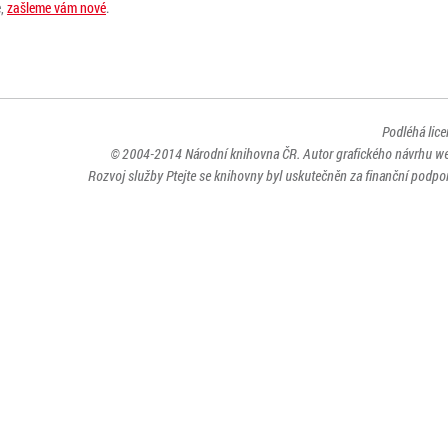
e,
zašleme vám nové
.
Podléhá lic
© 2004-2014
Národní knihovna ČR
. Autor grafického návrhu w
Rozvoj služby Ptejte se knihovny byl uskutečněn za finanční podpor