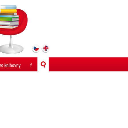
ro knihovny
f