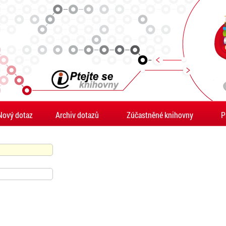
Nový dotaz
Archiv dotazů
Zúčastněné knihovny
P